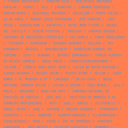
/
FYODOR DOSTOEVSKY
/
MOREIRA RIJO
/
BIBLIOTECA UNIVERSAL
POPULAR
/
PURPLE
/
GOLF
/
FRANKFURT
/
EDMUNDO RODRIGUES
/
BANTAM BOOKS
/
EDITORIAL PRESENÇA
/
SOCIALISM
/
PINTO VIEIRA
/
25 DE ABRIL
/
ROBERT LOUIS STEVENSON
/
JOSÉ CÂNDIDO
/
JACK
REICH
/
AGRICULTURE
/
HACHETTE
/
HOTEL MONT FLEURI
/
MICHEL
DEL CASTILLO
/
DISCOS FESTIVAL
/
THEOLOGY
/
GRAPHIC DESIGN
/
CADERNOS DE INICIAÇÃO CIENTÍFICA
/
FAC SIMILE
/
ERNST KÖSSLINGER
/
TEXTBOOK
/
CLARENDON
/
EDUARDO GAGEIRO
/
COLLAGE
/
GUY
VERZWALM
/
ARCÁDIA
/
SPN/SNI/SEIT
/
DIRECCION GENERAL DEL
TURISMO
/
1979
/
ALMANAC
/
ANTÓNIO DOMINGUES
/
CARLOS ALBERTO
DA PAIXÃO CORREIA
/
GROVE PRESS
/
EUROSTILE/MICROGRAMMA
/
CULTURE
/
CIÊNCIA PARA GENTE NOVA
/
LUCIEN DE MEYER ÉDITEUR
/
ALBINO BAGANHA
/
SOVIET UNION
/
POSTER STAMP
/
YELLOW
/
JOSEP
ROMEU
/
M. MAROUÇO & Cª
/
LAROUSSE
/
SÁ DA COSTA
/
SWISS
NATIONAL TOURIST OFFICE
/
VIEIRA & VIEIRA
/
ÓSSA MENOR
/
1965
/
MOLES
/
BROCHURE
/
NUNO SAN PAYO
/
CAMPANHA NACIONAL DE
EDUCAÇÃO DE ADULTOS
/
JOÃO ABEL
/
INSTITUTO DO EMPREGO E DA
FORMAÇÃO PROFISSIONAL
/
RUIZ
/
1963
/
BRAZIL
/
FELTRINELLI
/
DANIEL KEYES
/
1985
/
ARTHAUD
/
UNITED KINGDOM
/
TYPOGRAPHY
/
ALBERTUS
/
F.H.K. HENRION
/
ALBERTO MORAVIA
/
ILLUSTRATION
/
FIGUEIRINHAS
/
DOGS
/
GUIDE
/
VOZ DO OPERÁRIO
/
CADERNOS
VANGUARDA
/
JOSE BATTLO
/
COLECÇÃO EDUCATIVA
/
CROMOREX
/