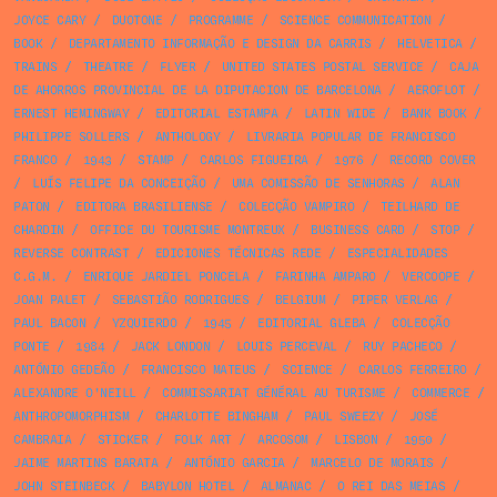
JOYCE CARY
/
DUOTONE
/
PROGRAMME
/
SCIENCE COMMUNICATION
/
BOOK
/
DEPARTAMENTO INFORMAÇÃO E DESIGN DA CARRIS
/
HELVETICA
/
TRAINS
/
THEATRE
/
FLYER
/
UNITED STATES POSTAL SERVICE
/
CAJA
DE AHORROS PROVINCIAL DE LA DIPUTACION DE BARCELONA
/
AEROFLOT
/
ERNEST HEMINGWAY
/
EDITORIAL ESTAMPA
/
LATIN WIDE
/
BANK BOOK
/
PHILIPPE SOLLERS
/
ANTHOLOGY
/
LIVRARIA POPULAR DE FRANCISCO
FRANCO
/
1943
/
STAMP
/
CARLOS FIGUEIRA
/
1976
/
RECORD COVER
/
LUÍS FELIPE DA CONCEIÇÃO
/
UMA COMISSÃO DE SENHORAS
/
ALAN
PATON
/
EDITORA BRASILIENSE
/
COLECÇÃO VAMPIRO
/
TEILHARD DE
CHARDIN
/
OFFICE DU TOURISME MONTREUX
/
BUSINESS CARD
/
STOP
/
REVERSE CONTRAST
/
EDICIONES TÉCNICAS REDE
/
ESPECIALIDADES
C.G.M.
/
ENRIQUE JARDIEL PONCELA
/
FARINHA AMPARO
/
VERCOOPE
/
JOAN PALET
/
SEBASTIÃO RODRIGUES
/
BELGIUM
/
PIPER VERLAG
/
PAUL BACON
/
YZQUIERDO
/
1945
/
EDITORIAL GLEBA
/
COLECÇÃO
PONTE
/
1984
/
JACK LONDON
/
LOUIS PERCEVAL
/
RUY PACHECO
/
ANTÓNIO GEDEÃO
/
FRANCISCO MATEUS
/
SCIENCE
/
CARLOS FERREIRO
/
ALEXANDRE O'NEILL
/
COMMISSARIAT GÉNÉRAL AU TURISME
/
COMMERCE
/
ANTHROPOMORPHISM
/
CHARLOTTE BINGHAM
/
PAUL SWEEZY
/
JOSÉ
CAMBRAIA
/
STICKER
/
FOLK ART
/
ARCOSOM
/
LISBON
/
1950
/
JAIME MARTINS BARATA
/
ANTÓNIO GARCIA
/
MARCELO DE MORAIS
/
JOHN STEINBECK
/
BABYLON HOTEL
/
ALMANAC
/
O REI DAS MEIAS
/