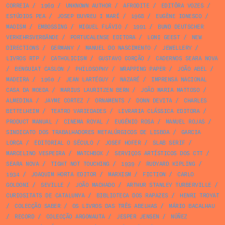
CORREIA
/
1969
/
UNKNOWN AUTHOR
/
AFRODITE
/
EDITÔRA VOZES
/
ESTÚDIOS PEA
/
JOSEP BUYREU I MARÍ
/
1968
/
EUGÈNE IONESCO
/
MAOISM
/
EMBOSSING
/
MIGUEL FLÁVIO
/
1991
/
BUND DEUTSCHER
VERKEHRSVERBÄNDE
/
PORTUCALENSE EDITORA
/
LONI GEEST
/
NEW
DIRECTIONS
/
GERMANY
/
MANUEL DO NASCIMENTO
/
JEWELLERY
/
LIVROS RTP
/
CATHOLICISM
/
GUSTAVO CORÇÃO
/
CADERNOS SEARA NOVA
/
BENGUIAT CASLON
/
PHILOSOPHY
/
WRAPPING PAPER
/
JOÃO ABEL
/
MADEIRA
/
1960
/
JEAN LARTÉGUY
/
NAZARÉ
/
IMPRENSA NACIONAL
CASA DA MOEDA
/
MARIUS LAURITZEN BERN
/
JOÃO MARIA MATTOSO
/
ALMEDINA
/
JAYME CORTEZ
/
ORNAMENTS
/
DONN DEVITA
/
CHARLES
BETTELHEIM
/
TEATRO VARIEDADES
/
LIVRARIA CLÁSSICA EDITORA
/
PRODUCT MANUAL
/
CINEMA ROYAL
/
EUGÉNIO ROSA
/
MANUEL ROJAS
/
SINDICATO DOS TRABALHADORES METALÚRGICOS DE LISBOA
/
GARCIA
LORCA
/
EDITORIAL O SÉCULO
/
JOSEF HOFER
/
SLAB SERIF
/
MARCELINO VESPEIRA
/
MATCHBOX
/
SERVIÇOS ARTÍSTICOS DOS CTT
/
SEARA NOVA
/
TIGHT NOT TOUCHING
/
1939
/
RUDYARD KIPLING
/
1934
/
JOAQUIM HORTA EDITOR
/
MARXISM
/
FICTION
/
CARLO
GOLDONI
/
SEVILLE
/
JOÃO MACHADO
/
ARTHUR STANLEY TURBERVILLE
/
CURIOSITATS DE CATALUNYA
/
BIBLIOTECA DOS RAPAZES
/
HENRI TROYAT
/
COLECÇÃO SABER
/
OS LIVROS DAS TRÊS ABELHAS
/
MÁRIO BACALHAU
/
RECORD
/
COLECÇÃO ARGONAUTA
/
JESPER JENSEN
/
NÚÑEZ