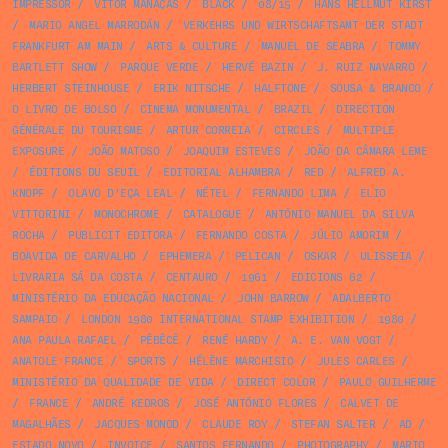
IMPRESSOR
/
VÍTOR MANAÇAS
/
BLACK
/
08/15
/
HANS HELLMUT KIRST
/
MARIO ANGEL MARRODÁN
/
VERKEHRS UND WIRTSCHAFTSAMT DER STADT
FRANKFURT AM MAIN
/
ARTS & CULTURE
/
MANUEL DE SEABRA
/
TOMMY
BARTLETT SHOW
/
PARQUE VERDE
/
HERVÉ BAZIN
/
J. RUIZ NAVARRO
/
HERBERT STEINHOUSE
/
ERIK NITSCHE
/
HALFTONE
/
SOUSA & BRANCO
/
O LIVRO DE BOLSO
/
CINEMA MONUMENTAL
/
BRAZIL
/
DIRECTION
GÉNÉRALE DU TOURISME
/
ARTUR CORREIA
/
CIRCLES
/
MULTIPLE
EXPOSURE
/
JOÃO MATOSO
/
JOAQUIM ESTEVES
/
JOÃO DA CÂMARA LEME
/
ÉDITIONS DU SEUIL
/
EDITORIAL ALHAMBRA
/
RED
/
ALFRED A.
KNOPF
/
OLAVO D’EÇA LEAL
/
NÉTEL
/
FERNANDO LIMA
/
ELIO
VITTORINI
/
MONOCHROME
/
CATALOGUE
/
ANTÓNIO MANUEL DA SILVA
ROCHA
/
PUBLICIT EDITORA
/
FERNANDO COSTA
/
JÚLIO AMORIM
/
BOAVIDA DE CARVALHO
/
EPHEMERA
/
PELICAN
/
OSKAR
/
ULISSEIA
/
LIVRARIA SÁ DA COSTA
/
CENTAURO
/
1961
/
EDICIONS 62
/
MINISTÉRIO DA EDUCAÇÃO NACIONAL
/
JOHN BARROW
/
ADALBERTO
SAMPAIO
/
LONDON 1980 INTERNATIONAL STAMP EXHIBITION
/
1980
/
ANA PAULA RAFAEL
/
PÊBÊCÊ
/
RENÉ HARDY
/
A. E. VAN VOGT
/
ANATOLE FRANCE
/
SPORTS
/
HÉLÈNE MARCHISIO
/
JULES CARLES
/
MINISTÉRIO DA QUALIDADE DE VIDA
/
DIRECT COLOR
/
PAULO GUILHERME
/
FRANCE
/
ANDRÉ KEDROS
/
JOSÉ ANTÓNIO FLORES
/
CALVET DE
MAGALHÃES
/
JACQUES MONOD
/
CLAUDE ROY
/
STEFAN SALTER
/
AD
/
ESTADO NOVO
/
INVOICE
/
SANTOS FERNANDO
/
PHOTOGRAPHY
/
MARIO