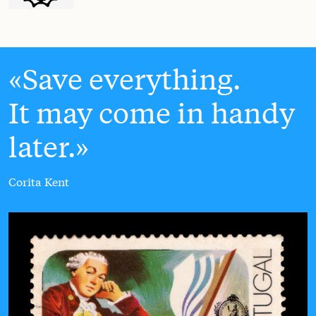
Save everything.
It may come in handy
later.
Corita Kent