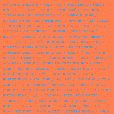
PORTUGUESA DE HIGIENE
/
JORGE AMADO
/
BANCO ESPÍRITO SANTO E
COMERCIAL DE LISBOA
/
MINHO
/
RAYMOND CARRÉ
/
IV CONGRESSO
INTERNAZIONALE DEI MEDICI CATTOLICI
/
GERHARD M. HOTOP
/
WIRTSCHAFTSREFERAT DER LANDESHAUPTSTADT MÜNCHEN
/
ROGER VAILLAND
/
CORREIOS DE PORTUGAL
/
HANS WERNER RICHTER
/
NON FICTION
/
LEFT WING
/
THE DINGHY PUB
/
DIAGRAM
/
ORLANDO PELAYO
/
HISTORY
/
PORTUGÁLIA
/
M. J. MORAIS
/
ANTÓNIO VAZ PEREIRA
/
TEATRO GUIMERÁ
/
SELEÇÕES DO READERS DIGEST
/
HORACE MCCOY
/
BIBLIOTECA ARCÁDIA DE BOLSO
/
WILCOX & FOLLETT COMPANY
/
FIGUEIREDO SOBRAL
/
ALBERTO CARDOSO
/
BOOKLET
/
1974
/
JOHN
CLELAND
/
TEATRO APOLO
/
CIÊNCIAS SOCIAIS E HUMANAS [BERTRAND]
/
ALDA ROSA
/
HAMBURG
/
JOAQUIM FIGUEIREDO MAGALHÃES
/
TERRA
LIVRE
/
ROOSTER OF BARCELOS
/
COLECÇÃO ANÁLISE SOCIAL
/
1942
/
COLECÇÃO SÉCULO XX
/
1971
/
CAIXA ECONÓMICA DE LISBOA
/
HENRIQUE MANUEL
/
LEO LIONNI
/
PAUL RAND
/
JOÃO CARLOS
/
OTELO
AZINHAIS
/
D. H. LAWRENCE
/
ARCHIBALD JOSEPH CRONIN
/
SÉRGIO
FRAGOSO
/
LANDESVERKEHRSVERBAND RHEINLAND PFALZ
/
ERIKA MÜLLER
/
MERIDIAN BOOKS
/
1981
/
CALENDAR
/
RAQUEL ROQUE GAMEIRO
/
1987
/
UNIVERS
/
GREEN
/
SHORT STORY
/
1977
/
FRUTINI
/
VINTAGE
BOOKS
/
PINK
/
AUTOBIOGRAPHY
/
FERNÃO MENDES PINTO
/
A VOZ DO
DONO
/
REX STOUT
/
EÇA DE QUEIROZ
/
EDITORIAL MINERVA
/
MANUEL