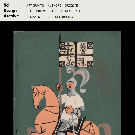
Sol
ARTEFACTS
AUTHORS
ORIGINS
Design
PUBLISHERS
DISCIPLINES
YEARS
Archive
FORMATS
TAGS
RESOURCES