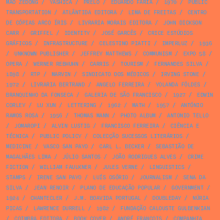
MAO ZEDONG
/
YASHICA
/
PRELO
/
EDUARDO FARIA
/
1970
/
PUBLIC
TRANSPORTATION
/
ATLÂNTIDA EDITORA
/
LIMA DE FREITAS
/
CENTRO
DE CÓPIAS ARCO ÍRIS
/
LIVRARIA MORAIS EDITORA
/
JOHN DICKSON
CARR
/
GRIFFEL
/
IDENTITY
/
JOSÉ GARCÊS
/
CRICE ESTÚDIOS
GRÁFICOS
/
INFRASTRUCTURE
/
CELESTINO PIATTI
/
IMPERLUZ
/
1936
/
UNKNOWN PUBLISHER
/
JEFFREY MATTHEWS
/
COMMUNISM
/
EXPO 58
/
OPERA
/
WERNER REBHUHN
/
CARRIS
/
TOURISM
/
FERNANDES SILVA
/
1898
/
RTP
/
MARVIN
/
SINDICATO DOS MÉDICOS
/
IRVING STONE
/
1972
/
LIVRARIA BERTRAND
/
ANGELO FERREIRA
/
YOLANDA FÖLDES
/
BRANQUINHO DA FONSECA
/
GALERIA DE SÃO FRANCISCO
/
1927
/
EDWIN
CORLEY
/
LU XUN
/
LETTERING
/
1962
/
MATH
/
1957
/
ANTÓNIO
RAMOS ROSA
/
1956
/
THOMAS MANN
/
PHOTO ALBUM
/
ANTONIO TELLO
/
JOMAROPI
/
ALVIN LUSTIG
/
FRANCISCO FERREIRA
/
CIÊNCIA E
TÉCNICA
/
PUBLIC POLICY
/
COLECÇÃO SUCESSOS LITERÁRIOS
/
MEDICINE
/
VASCO SAN PAYO
/
CARL L. BECKER
/
SEBASTIÃO DE
MAGALHÃES LIMA
/
JÚLIO SANTOS
/
JOÃO RODRIGUES ALVES
/
CRIME
FICTION
/
WILLIAM FAULKNER
/
JULES VERNE
/
LINGUISTICS
/
STAMPS
/
IRENE SAN PAYO
/
LUÍS OSÓRIO
/
JOURNALISM
/
SENA DA
SILVA
/
JEAN RENOIR
/
PLANO DE EDUCAÇÃO POPULAR
/
GOVERNMENT
/
1924
/
CHANTECLER
/
J.M. BOAVIDA PORTUGAL
/
DOUBLEDAY
/
NÚRIA
PICAS
/
LAWRENCE DURRELL
/
1982
/
FUNDAÇÃO CALOUSTE GULBENKIAN
/
COIMBRA EDITORA
/
BOOK COVER
/
ANDRÉ FRANÇOIS
/
COMPANHIA