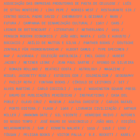
ASSOCIAÇÃO DAS EMPRESAS PRODUTORAS DE PASTA DE CELULOSE
/
LUÍS
DE STTAU MONTEIRO
/
LINO PEPE
/
MORRIS WEST
/
RESTAURANTE SIR
/
CENTRO SOCIAL PADRE DAVID
/
CHERMAYEFF & GEISMAR
/
MARX
/
FUTURA
/
CAMPANHA DE DINAMIZAÇÃO CULTURAL
/
1967
/
CARS
/
LEONOR DE BETTENCOURT
/
LITERATURE
/
NETHERLANDS
/
1955
/
PENGUIN MODERN ECONOMICS
/
JOÃO ABEL MANTA
/
LUÍS E AUGUSTO
/
BOCCACIO
/
ABÍLIO DE MATTOS E SILVA
/
PANTHER BOOKS
/
DEUTSCHE
ZENTRALE FÜR FREMDENVERKEHR
/
ALBERT CAMUS
/
TYPE SPECIMEN
/
MAP
/
ALVORADA
/
COLECÇÃO ANTOLOGIA
/
EMIL CADOO
/
HUBERT
JACOBY
/
METZNER LEONE
/
JEAN PAUL SARTRE
/
AFONSO DA SILVEIRA
/
ROMAIN ROLLAND
/
BEATRIZ COSTA
/
ASTROLOGY
/
MAGAZINE
/
MIGUEL JACOBETTY ROSA
/
ESTÚDIOS COR
/
COLONIALISM
/
GEOGRAPHY
/
PHILIP ROTH
/
FONTANA BOOKS
/
CÍRCULO DE LEITORES
/
SET
/
ALVES MARTINS
/
CARLO COCCIOLI
/
1949
/
WASHINGTON SQUARE PRESS
/
GRUPO DE PUBLICAÇÕES PERIÓDICAS
/
INSTRUCTIONS
/
CASA DEL
POBLE
/
OLAVO CRUZ
/
MUSEUM
/
AGATHA CHRISTIE
/
CARLOS RAFAEL
/
PORTO EDITORA
/
FLAGA
/
1966
/
LIVRARIA CIVILIZAÇÃO
/
ARTHUR
MILLER
/
UNKNOWN DATE
/
GIL VICENTE
/
HENRIQUE RUIVO
/
AUTORES
DO NOSSO TEMPO
/
JOSÉ MAURO DE VASCONCELO
/
JOÃO ABEL
/
EDIÇÕES
MELHORAMENTOS
/
SAM
/
KENNETH WALKER
/
1959
/
1958
/
LOGO
/
TÓSSAN
/
PELICAN BOOKS
/
VICTOR PALLA
/
B.E. ROCKETT
/
KABEL
/