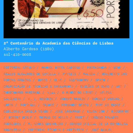
2º Centenário da Academia das Ciências de Lisboa
Alberto Cardoso (1980)
sol-410-0008
EDITORIAL SÉCULO
/
MANUEL MOTTA CARDOSO
/
PROPAGANDA
/
WINE
/
REALES ALCAZARES DE SEVILLA
/
PHYSICS
/
MALUDA
/
MOVIMENTO DAS
FORÇAS ARMADAS
/
MUSIC
/
BLUE
/
GASTRONOMY
/
SPAIN
/
ORGANIZAÇÃO DE TÉCNICAS E SANEAMENTO
/
EDIÇÕES DE OURO
/
ART
/
CHURCHWARD MARIANNA
/
1944
/
O MUNDO DO LIVRO
/
HELENA
SALGUEIRO
/
H. L. MENCKEN
/
ROBERT MASSIN
/
ROWOHLT VERLAG
/
UNION
/
PORTUGAL
/
ORANGE
/
FERNANDO BENTO
/
TYPE AS IMAGE
/
BIBLIOTECA BÁSICA VERBO
/
JOSÉ SARAMAGO
/
EDUCATION
/
BIOGRAPHY
/
ROBERT MERLE
/
THOMAS DE MELLO
/
FRUIT
/
URBANO TAVARES
RODRIGUES
/
M. GOMES GUERREIRO
/
CORREO OFICIAL DE LA REPÚBLICA
ARGENTINA
/
EDITORIAL TÉCNICA E ARTÍSTICA
/
JOSÉ MANUEL