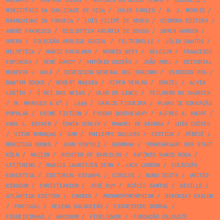
ANIMALS
/
VINTAGE BOOKS
/
AUTORES DO NOSSO TEMPO
/
BOCCACIO
/
MINISTÉRIO DA QUALIDADE DE VIDA
/
JULES CARLES
/
M. J. MORAIS
/
BRANQUINHO DA FONSECA
/
LUÍS FILIPE DE ABREU
/
COIMBRA EDITORA
/
ANDRÉ FRANÇOIS
/
BIBLIOTECA ARCÁDIA DE BOLSO
/
SØREN HANSEN
/
OPERA
/
COLECÇÃO ANÁLISE SOCIAL
/
FELTRINELLI
/
JÚLIO SANTOS
/
HELVETICA
/
MÁRIO BACALHAU
/
MORRIS WEST
/
BELGIUM
/
FRANCISCO
ESPINOSA
/
RENÉ HARDY
/
ANTÓNIO GEDEÃO
/
JOÃO ABEL
/
EDITORIAL
MINERVA
/
GOLF
/
DIRECCION GENERAL DEL TURISMO
/
ESTÚDIOS PEA
/
BANTAM BOOKS
/
ROBERT MASSIN
/
PIPER VERLAG
/
BRAZIL
/
ALVIN
LUSTIG
/
O REI DAS MEIAS
/
OLHO DE LINCE
/
TEILHARD DE CHARDIN
/
M. MAROUÇO & Cª
/
1939
/
CARLOS FIGUEIRA
/
PLANO DE EDUCAÇÃO
POPULAR
/
CRIME FICTION
/
FYODOR DOSTOEVSKY
/
ALFRED A. KNOPF
/
CARL L. BECKER
/
EDWIN CORLEY
/
MANUEL DE SEABRA
/
LUÍS OSÓRIO
/
VÍTOR MANAÇAS
/
SAM
/
PHILIPPE SOLLERS
/
FICTION
/
PÊBÊCÊ
/
MERIDIAN BOOKS
/
JOAN VINYOLI
/
GERMANY
/
VERKEHRSAMT DER STADT
KÖLN
/
MAOISM
/
ROOSTER OF BARCELOS
/
ANTÓNIO RAMOS ROSA
/
LETTERING
/
MARIUS LAURITZEN BERN
/
JACK LONDON
/
COLECÇÃO
EDUCATIVA
/
EDITORIAL ESTAMPA
/
CIRCLES
/
NUNO COSTA
/
UNITED
KINGDOM
/
CHRISTIANISM
/
JOSÉ RUY
/
ACÁCIO SANTOS
/
SEVILLE
/
ATLÂNTIDA EDITORA
/
CARRIS
/
ANTHROPOMORPHISM
/
BENGUIAT CASLON
/
PORTUGAL
/
HELENA SALGUEIRO
/
FIGUEIREDO SOBRAL
/
FIGUEIRINHAS
/
ARCOSOM
/
FIDELIDADE
/
FUNDAÇÃO CALOUSTE