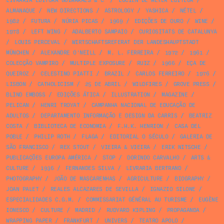
LIVRARIA EDITORA GUIMARÃES & Cª
/
LUCIEN DE MEYER ÉDITEUR
/
ALMANAQUE
/
NEW DIRECTIONS
/
ASTROLOGY
/
YASHICA
/
NÉTEL
/
1982
/
FUTURA
/
NÚRIA PICAS
/
1969
/
EDIÇÕES DE OURO
/
WINE
/
1978
/
LEFT WING
/
ADALBERTO SAMPAIO
/
CURIOSITATS DE CATALUNYA
/
LOUIS PERCEVAL
/
WIRTSCHAFTSREFERAT DER LANDESHAUPTSTADT
MÜNCHEN
/
ALEXANDRE O'NEILL
/
M. L. FERREIRA
/
1972
/
1961
/
COLECÇÃO VAMPIRO
/
MULTIPLE EXPOSURE
/
RUIZ
/
1966
/
EÇA DE
QUEIROZ
/
CELESTINO PIATTI
/
BRAZIL
/
CARLOS FERREIRO
/
1976
/
LISBON
/
CATHOLICISM
/
25 DE ABRIL
/
WILDFIRES
/
GROVE PRESS
/
BLIND EMBOSS
/
EDIÇÕES ÁTICA
/
ILLUSTRATION
/
MAGAZINE
/
PELICAN
/
HENRI TROYAT
/
CAMPANHA NACIONAL DE EDUCAÇÃO DE
ADULTOS
/
DEPARTAMENTO INFORMAÇÃO E DESIGN DA CARRIS
/
BEATRIZ
COSTA
/
BIBLIOTECA DE ECONOMIA
/
F.H.K. HENRION
/
CASA DEL
POBLE
/
PHILIP ROTH
/
FLAGA
/
EDITORIAL O SÉCULO
/
GALERIA DE
SÃO FRANCISCO
/
REX STOUT
/
VIEIRA & VIEIRA
/
ERIK NITSCHE
/
PUBLICAÇÕES EUROPA AMÉRICA
/
STOP
/
DORINDO CARVALHO
/
ARTS &
CULTURE
/
1936
/
FERNANDES SILVA
/
LIVRARIA BERTRAND
/
PHOTOGRAPHY
/
JOÃO DE MASCARENHAS
/
AGRICULTURE
/
BIOGRAPHY
/
JOAN PALET
/
REALES ALCAZARES DE SEVILLA
/
IGNAZIO SILONE
/
ESPECIALIDADES C.G.M.
/
COMMISSARIAT GÉNÉRAL AU TURISME
/
EUGÈNE
IONESCO
/
CULTURE
/
MADRID
/
RUDYARD KIPLING
/
PROPAGANDA
/
WRAPPING PAPER
/
FRANKFURT
/
UNIVERS
/
TEATRO APOLO
/