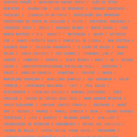
GUSTAVO CORÇÃO
/
WASHINGTON SQUARE PRESS
/
LUÍS DE STTAU
MONTEIRO
/
JOURNALISM
/
VOZ DO OPERÁRIO
/
EDMUNDO RODRIGUES
/
THEOLOGY
/
LIVRARIA SÁ DA COSTA
/
ASSOCIAÇÃO DAS EMPRESAS
PRODUTORAS DE PASTA DE CELULOSE
/
PLATO
/
EDITORIAL PRESENÇA
/
FEDERIGO TOZZI
/
PRELO
/
BAUHAUS GEOMET
/
MÁRIO BRAGA
/
JOÃO
MARIA MATTOSO
/
B.E. ROCKETT
/
MATCHBOOK
/
UNION
/
ESTÚDIOS
COR
/
BANCO ESPÍRITO SANTO E COMERCIAL DE LISBOA
/
NON FICTION
/
EUGÉNIO ROSA
/
COLECÇÃO ARGONAUTA
/
O LIVRO DE BOLSO
/
MANUEL
ROJAS
/
CARLO COCCIOLI
/
LEO LIONNI
/
FERNANDO LIMA
/
JOSÉ
GARCÊS
/
COMMERCE
/
SPORTS
/
JOSEP BUYREU I MARÍ
/
AD
/
RECORD
COVER
/
LANDESVERKEHRSVERBAND RHEINLAND PFALZ
/
VERCOOPE
/
FRUIT
/
ARMELIM CORREIA
/
ALMEDINA
/
THEATRE
/
GREEN
/
MARCELINO VESPEIRA
/
AURELIANO SAMPAIO
/
GUY VERZWALM
/
ARTUR
CORREIA
/
CHURCHWARD MARIANNA
/
1977
/
PAUL BACON
/
ELECTRONICS
/
CIÊNCIAS SOCIAIS E HUMANAS [BERTRAND]
/
FRED
TROLLER
/
CENTRO DE CÓPIAS ARCO ÍRIS
/
HANS WERNER RICHTER
/
PAULO GUILHERME
/
ENRIQUE JARDIEL PONCELA
/
BROCHURE
/
ANDRÉ
BAY
/
RECORD
/
FRANCE
/
MANUEL CORREIA
/
BOOK
/
URBANO TAVARES
RODRIGUES
/
LUÍS E AUGUSTO
/
RAYMOND CARRÉ
/
JEWELLERY
/
ORGANIZAÇÃO DE TÉCNICAS E SANEAMENTO
/
MICHEL DEL CASTILLO
/
THOMAS DE MELLO
/
CENTRO SOCIAL PADRE DAVID
/
PROGRAMME
/