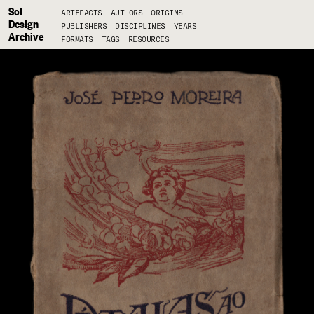
Sol
ARTEFACTS
AUTHORS
ORIGINS
Design
PUBLISHERS
DISCIPLINES
YEARS
Archive
FORMATS
TAGS
RESOURCES