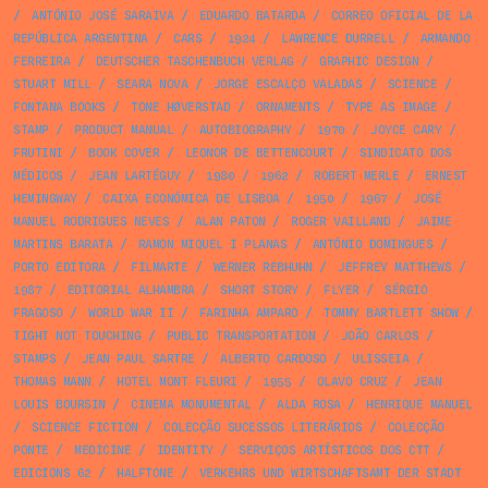
/
ANTÓNIO JOSÉ SARAIVA
/
EDUARDO BATARDA
/
CORREO OFICIAL DE LA
REPÚBLICA ARGENTINA
/
CARS
/
1924
/
LAWRENCE DURRELL
/
ARMANDO
FERREIRA
/
DEUTSCHER TASCHENBUCH VERLAG
/
GRAPHIC DESIGN
/
STUART MILL
/
SEARA NOVA
/
JORGE ESCALÇO VALADAS
/
SCIENCE
/
FONTANA BOOKS
/
TONE HØVERSTAD
/
ORNAMENTS
/
TYPE AS IMAGE
/
STAMP
/
PRODUCT MANUAL
/
AUTOBIOGRAPHY
/
1970
/
JOYCE CARY
/
FRUTINI
/
BOOK COVER
/
LEONOR DE BETTENCOURT
/
SINDICATO DOS
MÉDICOS
/
JEAN LARTÉGUY
/
1980
/
1962
/
ROBERT MERLE
/
ERNEST
HEMINGWAY
/
CAIXA ECONÓMICA DE LISBOA
/
1950
/
1967
/
JOSÉ
MANUEL RODRIGUES NEVES
/
ALAN PATON
/
ROGER VAILLAND
/
JAIME
MARTINS BARATA
/
RAMON MIQUEL I PLANAS
/
ANTÓNIO DOMINGUES
/
PORTO EDITORA
/
FILMARTE
/
WERNER REBHUHN
/
JEFFREY MATTHEWS
/
1987
/
EDITORIAL ALHAMBRA
/
SHORT STORY
/
FLYER
/
SÉRGIO
FRAGOSO
/
WORLD WAR II
/
FARINHA AMPARO
/
TOMMY BARTLETT SHOW
/
TIGHT NOT TOUCHING
/
PUBLIC TRANSPORTATION
/
JOÃO CARLOS
/
STAMPS
/
JEAN PAUL SARTRE
/
ALBERTO CARDOSO
/
ULISSEIA
/
THOMAS MANN
/
HOTEL MONT FLEURI
/
1955
/
OLAVO CRUZ
/
JEAN
LOUIS BOURSIN
/
CINEMA MONUMENTAL
/
ALDA ROSA
/
HENRIQUE MANUEL
/
SCIENCE FICTION
/
COLECÇÃO SUCESSOS LITERÁRIOS
/
COLECÇÃO
PONTE
/
MEDICINE
/
IDENTITY
/
SERVIÇOS ARTÍSTICOS DOS CTT
/
EDICIONS 62
/
HALFTONE
/
VERKEHRS UND WIRTSCHAFTSAMT DER STADT