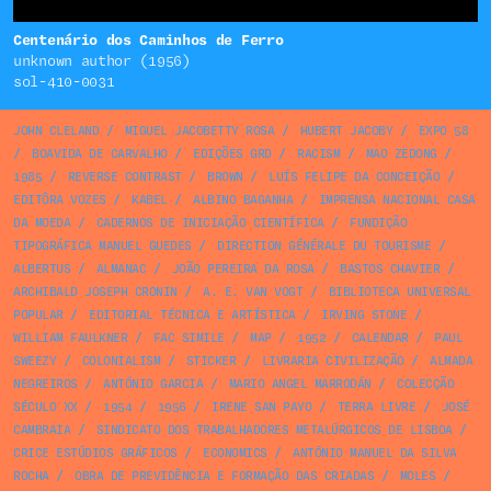
Centenário dos Caminhos de Ferro
unknown author (1956)
sol-410-0031
JOHN CLELAND
/
MIGUEL JACOBETTY ROSA
/
HUBERT JACOBY
/
EXPO 58
/
BOAVIDA DE CARVALHO
/
EDIÇÕES GRD
/
RACISM
/
MAO ZEDONG
/
1985
/
REVERSE CONTRAST
/
BROWN
/
LUÍS FELIPE DA CONCEIÇÃO
/
EDITÔRA VOZES
/
KABEL
/
ALBINO BAGANHA
/
IMPRENSA NACIONAL CASA
DA MOEDA
/
CADERNOS DE INICIAÇÃO CIENTÍFICA
/
FUNDIÇÃO
TIPOGRÁFICA MANUEL GUEDES
/
DIRECTION GÉNÉRALE DU TOURISME
/
ALBERTUS
/
ALMANAC
/
JOÃO PEREIRA DA ROSA
/
BASTOS CHAVIER
/
ARCHIBALD JOSEPH CRONIN
/
A. E. VAN VOGT
/
BIBLIOTECA UNIVERSAL
POPULAR
/
EDITORIAL TÉCNICA E ARTÍSTICA
/
IRVING STONE
/
WILLIAM FAULKNER
/
FAC SIMILE
/
MAP
/
1952
/
CALENDAR
/
PAUL
SWEEZY
/
COLONIALISM
/
STICKER
/
LIVRARIA CIVILIZAÇÃO
/
ALMADA
NEGREIROS
/
ANTÓNIO GARCIA
/
MARIO ANGEL MARRODÁN
/
COLECÇÃO
SÉCULO XX
/
1954
/
1956
/
IRENE SAN PAYO
/
TERRA LIVRE
/
JOSÉ
CAMBRAIA
/
SINDICATO DOS TRABALHADORES METALÚRGICOS DE LISBOA
/
CRICE ESTÚDIOS GRÁFICOS
/
ECONOMICS
/
ANTÓNIO MANUEL DA SILVA
ROCHA
/
OBRA DE PREVIDÊNCIA E FORMAÇÃO DAS CRIADAS
/
MOLES
/