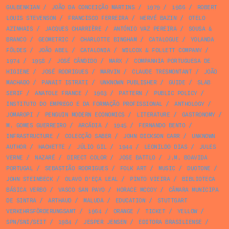
GULBENKIAN
/
JOÃO DA CONCEIÇÃO MARTINS
/
1979
/
1986
/
ROBERT
LOUIS STEVENSON
/
FRANCISCO FERREIRA
/
HERVÉ BAZIN
/
OTELO
AZINHAIS
/
JACQUES CHARRIÈRE
/
ANTÓNIO VAZ PEREIRA
/
SOUSA &
BRANCO
/
GEOMETRIC
/
CHARLOTTE BINGHAM
/
CATALOGUE
/
YOLANDA
FÖLDES
/
JOÃO ABEL
/
CATALONIA
/
WILCOX & FOLLETT COMPANY
/
1974
/
1958
/
JOSÉ CÂNDIDO
/
MARX
/
COMPANHIA PORTUGUESA DE
HIGIENE
/
JOSÉ RODRIGUES
/
MARVIN
/
CLAUDE TRESMONTANT
/
JOÃO
MACHADO
/
PANAIT ISTRATI
/
UNKNOWN PUBLISHER
/
GUIDE
/
SLAB
SERIF
/
ANATOLE FRANCE
/
1963
/
PATTERN
/
PUBLIC POLICY
/
INSTITUTO DO EMPREGO E DA FORMAÇÃO PROFISSIONAL
/
ANTHOLOGY
/
JOMAROPI
/
PENGUIN MODERN ECONOMICS
/
LITERATURE
/
GASTRONOMY
/
M. GOMES GUERREIRO
/
ARCÁDIA
/
1945
/
FERNANDO BENTO
/
INFRASTRUCTURE
/
COLECÇÃO SABER
/
JOHN DICKSON CARR
/
UNKNOWN
AUTHOR
/
HACHETTE
/
JÚLIO GIL
/
1944
/
LEONILDO DIAS
/
JULES
VERNE
/
NAZARÉ
/
DIRECT COLOR
/
JOSE BATTLO
/
J.M. BOAVIDA
PORTUGAL
/
SEBASTIÃO RODRIGUES
/
FOLK ART
/
MUSIC
/
DUOTONE
/
JOHN STEINBECK
/
OLAVO D’EÇA LEAL
/
PINTO VIEIRA
/
BIBLIOTECA
BÁSICA VERBO
/
VASCO SAN PAYO
/
HORACE MCCOY
/
CÂMARA MUNICIPA
DE SINTRA
/
ARTHAUD
/
MALUDA
/
EDUCATION
/
STUTTGART
VERKEHRSFÖRDERUNGSAMT
/
1964
/
ORANGE
/
TICKET
/
YELLOW
/
SPN/SNI/SEIT
/
1984
/
JESPER JENSEN
/
EDITORA BRASILIENSE
/