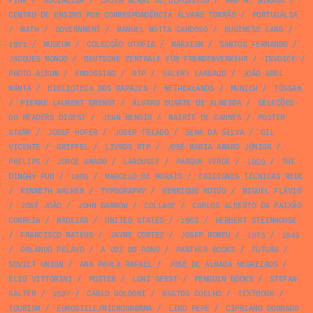
PINK
/
SOCIALISM
/
CAIXA GERAL DE DEPÓSITOS
/
MAD H. GIRAUD
/
CENTRO DE ENSINO POR CORRESPONDÊNCIA ÁLVARO TORRÃO
/
PORTUGÁLIA
/
MATH
/
GOVERNMENT
/
MANUEL MOTTA CARDOSO
/
BUSINESS CARD
/
1971
/
MUSEUM
/
COLECÇÃO UTOPIA
/
MARXISM
/
SANTOS FERNANDO
/
JACQUES MONOD
/
DEUTSCHE ZENTRALE FÜR FREMDENVERKEHR
/
INVOICE
/
PHOTO ALBUM
/
EMBOSSING
/
RTP
/
VALERY LARBAUD
/
JOÃO ABEL
MANTA
/
BIBLIOTECA DOS RAPAZES
/
NETHERLANDS
/
MUNICH
/
TÓSSAN
/
PIERRE LAURENT BRENOT
/
ÁLVARO DUARTE DE ALMEIDA
/
SELEÇÕES
DO READERS DIGEST
/
JEAN RENOIR
/
MAIRIE DE CANNES
/
POSTER
STAMP
/
JOSEF HOFER
/
JOSEP TRIADÓ
/
SENA DA SILVA
/
GIL
VICENTE
/
GRIFFEL
/
LIVROS RTP
/
JOSÉ MARIA AMARO JÚNIOR
/
PHILIPS
/
JORGE AMADO
/
LAROUSSE
/
PARQUE VERDE
/
1959
/
THE
DINGHY PUB
/
1965
/
MARCELO DE MORAIS
/
EDICIONES TÉCNICAS REDE
/
KENNETH WALKER
/
TYPOGRAPHY
/
HENRIQUE RUIVO
/
MIGUEL FLÁVIO
/
JOSÉ JOÃO
/
JOHN BARROW
/
COLLAGE
/
CARLOS ALBERTO DA PAIXÃO
CORREIA
/
MADEIRA
/
UNITED STATES
/
1968
/
HERBERT STEINHOUSE
/
FRANCISCO MATEUS
/
JAYME CORTEZ
/
JOSEP ROMEU
/
1973
/
1943
/
ORLANDO PELAYO
/
A VOZ DO DONO
/
PANTHER BOOKS
/
FUTURA
/
SOVIET UNION
/
ANA PAULA RAFAEL
/
JOSÉ DE ALMADA NEGREIROS
/
ELIO VITTORINI
/
POSTER
/
LONI GEEST
/
PENGUIN BOOKS
/
STEFAN
SALTER
/
1927
/
CARLO GOLDONI
/
BASTOS COELHO
/
TEXTBOOK
/
TOURISM
/
EUROSTILE/MICROGRAMMA
/
LINO PEPE
/
CIPRIANO DOURADO