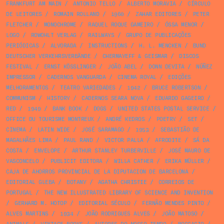
FRANKFURT AM MAIN
/
ANTONIO TELLO
/
ALBERTO MORAVIA
/
CÍRCULO
DE LEITORES
/
ROMAIN ROLLAND
/
1960
/
ZAHAR EDITORES
/
PETER
FLETCHER
/
MONOCHROME
/
RAQUEL ROQUE GAMEIRO
/
ÓSSA MENOR
/
LOGO
/
ROWOHLT VERLAG
/
RAILWAYS
/
GRUPO DE PUBLICAÇÕES
PERIÓDICAS
/
ALVORADA
/
INSTRUCTIONS
/
H. L. MENCKEN
/
BUND
DEUTSCHER VERKEHRSVERBÄNDE
/
CHERMAYEFF & GEISMAR
/
DISCOS
FESTIVAL
/
ERNST KÖSSLINGER
/
JOÃO ABEL
/
DONN DEVITA
/
NÚÑEZ
IMPRESSOR
/
CADERNOS VANGUARDA
/
CINEMA ROYAL
/
EDIÇÕES
MELHORAMENTOS
/
TEATRO VARIEDADES
/
1942
/
BRUCE ROBERTSON
/
COMMUNISM
/
HISTORY
/
CADERNOS SEARA NOVA
/
EDUARDO GAGEIRO
/
RED
/
1949
/
BANK BOOK
/
DOGS
/
UNITED STATES POSTAL SERVICE
/
OFFICE DU TOURISME MONTREUX
/
ANDRÉ KEDROS
/
POETRY
/
SET
/
CINEMA
/
LATIN WIDE
/
JOSÉ SARAMAGO
/
1953
/
SEBASTIÃO DE
MAGALHÃES LIMA
/
PAUL RAND
/
VICTOR PALLA
/
AFRODITE
/
SÁ DA
COSTA
/
ENVELOPE
/
ARTHUR STANLEY TURBERVILLE
/
JOSÉ MAURO DE
VASCONCELO
/
PUBLICIT EDITORA
/
WILLA CATHER
/
ERIKA MÜLLER
/
CAJA DE AHORROS PROVINCIAL DE LA DIPUTACION DE BARCELONA
/
EDITORIAL GLEBA
/
BOTANY
/
AGATHA CHRISTIE
/
CORREIOS DE
PORTUGAL
/
THE NEW ILLUSTRATED LIBRARY OF SCIENCE AND INVENTION
/
GERHARD M. HOTOP
/
EDITORIAL SÉCULO
/
FERNÃO MENDES PINTO
/
ALVES MARTINS
/
1934
/
JOÃO RODRIGUES ALVES
/
JOÃO MATOSO
/