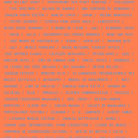
HANS HELLMUT KIRST
/
VERKEHRSAMT DER STADT KONSTANZ
/
PHILOSOPHY
/
TYPE SPECIMEN
/
NELSON DE BARROS
/
UMA COMISSÃO DE SENHORAS
/
JOAQUIM HORTA EDITOR
/
GARCIA LORCA
/
OSKAR
/
HÉLÈNE MARCHISIO
/
TEATRO GUIMERÁ
/
CIÊNCIA PARA GENTE NOVA
/
LINGUISTICS
/
HEINZ GRAVE SCHMANDT
/
O MUNDO DO LIVRO
/
1991
/
FERNANDO COSTA
/
SPAIN
/
08/15
/
MOVIMENTO DAS FORÇAS ARMADAS
/
NUNO SAN PAYO
/
JOSÉ MAURO DE VASCONCELOS
/
MINHO
/
AEROFLOT
/
UNKNOWN DATE
/
1957
/
ANGELO FERREIRA
/
SWISS NATIONAL TOURIST OFFICE
/
JOSÉ ANTÓNIO FLORES
/
COLECÇÃO ANTOLOGIA
/
ESTADO NOVO
/
1981
/
BABYLON HOTEL
/
JOÃO DA CÂMARA LEME
/
DANIEL KEYES
/
CROMOREX
/
OS LIVROS DAS TRÊS ABELHAS
/
ROY KUHLMAN
/
ARTHUR MILLER
/
JOAQUIM ESTEVES
/
MOREIRA RIJO
/
IV CONGRESSO INTERNAZIONALE DEI
MEDICI CATTOLICI
/
GEOGRAPHY
/
MANUEL DO NASCIMENTO
/
J. RUIZ
NAVARRO
/
LIMA DE FREITAS
/
GONÇALO SANTA RITTA
/
AFONSO DA
SILVEIRA
/
BLUE
/
IMPERLUZ
/
SCIENCE COMMUNICATION
/
PHYSICS
/
JOAQUIM FIGUEIREDO MAGALHÃES
/
EMIL CADOO
/
HEITOR CAMPOS
MONTEIRO
/
CLAUDE ROY
/
CARLOS RAFAEL
/
CALVET DE MAGALHÃES
/
PORTUCALENSE EDITORA
/
DIAGRAM
/
D. H. LAWRENCE
/
ALBERT CAMUS
/
LIVRARIA MORAIS EDITORA
/
CHARLES BETTELHEIM
/
VERBO
/
LONDON 1980 INTERNATIONAL STAMP EXHIBITION
/
LIVROS DO BRASIL
/
CAMPANHA DE DINAMIZAÇÃO CULTURAL
/
ABÍLIO DE MATTOS E SILVA
/