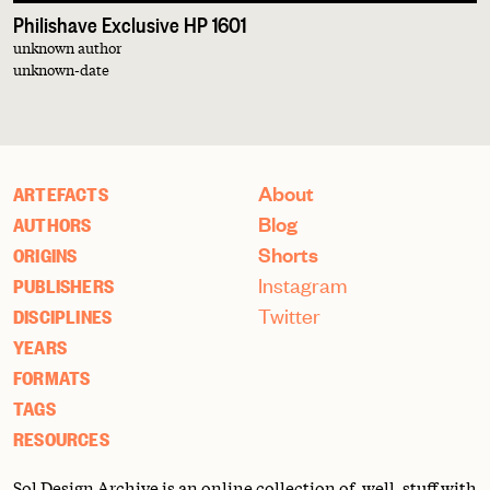
Philishave Exclusive HP 1601
unknown author
unknown-date
About
ARTEFACTS
Blog
AUTHORS
Shorts
ORIGINS
Instagram
PUBLISHERS
Twitter
DISCIPLINES
YEARS
FORMATS
TAGS
RESOURCES
Sol Design Archive is an online collection of, well, stuff with