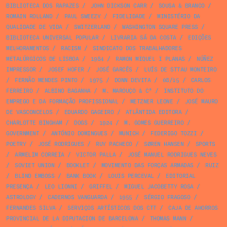
BIBLIOTECA DOS RAPAZES
/
JOHN DICKSON CARR
/
SOUSA & BRANCO
/
ROMAIN ROLLAND
/
PAUL SWEEZY
/
FIDELIDADE
/
MINISTÉRIO DA
QUALIDADE DE VIDA
/
SWITZERLAND
/
WASHINGTON SQUARE PRESS
/
BIBLIOTECA UNIVERSAL POPULAR
/
LIVRARIA SÁ DA COSTA
/
EDIÇÕES
MELHORAMENTOS
/
RACISM
/
SINDICATO DOS TRABALHADORES
METALÚRGICOS DE LISBOA
/
1984
/
RAMON MIQUEL I PLANAS
/
NÚÑEZ
IMPRESSOR
/
JOSEF HOFER
/
JOSÉ GARCÊS
/
LUÍS DE STTAU MONTEIRO
/
FERNÃO MENDES PINTO
/
1975
/
DONN DEVITA
/
08/15
/
CARLOS
FERREIRO
/
ALBINO BAGANHA
/
M. MAROUÇO & Cª
/
INSTITUTO DO
EMPREGO E DA FORMAÇÃO PROFISSIONAL
/
METZNER LEONE
/
JOSÉ MAURO
DE VASCONCELOS
/
EDUARDO GAGEIRO
/
ATLÂNTIDA EDITORA
/
CHARLOTTE BINGHAM
/
DOGS
/
1924
/
M. GOMES GUERREIRO
/
GOVERNMENT
/
ANTÓNIO DOMINGUES
/
MUNICH
/
FEDERIGO TOZZI
/
POETRY
/
JOSÉ RODRIGUES
/
RUY PACHECO
/
SØREN HANSEN
/
SPORTS
/
ARMELIM CORREIA
/
VICTOR PALLA
/
JOSÉ MANUEL RODRIGUES NEVES
/
SOVIET UNION
/
BOOKLET
/
MOVIMENTO DAS FORÇAS ARMADAS
/
RUIZ
/
BLIND EMBOSS
/
BANK BOOK
/
LOUIS PERCEVAL
/
EDITORIAL
PRESENÇA
/
LEO LIONNI
/
GRIFFEL
/
MIGUEL JACOBETTY ROSA
/
ASTROLOGY
/
CADERNOS VANGUARDA
/
1955
/
SÉRGIO FRAGOSO
/
FERNANDES SILVA
/
SERVIÇOS ARTÍSTICOS DOS CTT
/
CAJA DE AHORROS
PROVINCIAL DE LA DIPUTACION DE BARCELONA
/
THOMAS MANN
/