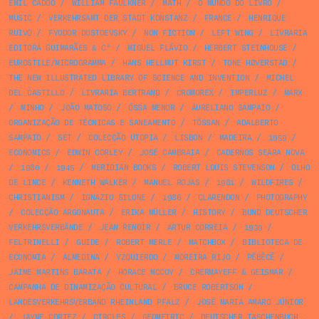
EMIL CADOO
/
WILLIAM FAULKNER
/
MATH
/
O MUNDO DO LIVRO
/
MUSIC
/
VERKEHRSAMT DER STADT KONSTANZ
/
FRANCE
/
HENRIQUE
RUIVO
/
FYODOR DOSTOEVSKY
/
NON FICTION
/
LEFT WING
/
LIVRARIA
EDITORA GUIMARÃES & Cª
/
MIGUEL FLÁVIO
/
HERBERT STEINHOUSE
/
EUROSTILE/MICROGRAMMA
/
HANS HELLMUT KIRST
/
TONE HØVERSTAD
/
THE NEW ILLUSTRATED LIBRARY OF SCIENCE AND INVENTION
/
MICHEL
DEL CASTILLO
/
LIVRARIA BERTRAND
/
CROMOREX
/
IMPERLUZ
/
MARX
/
MINHO
/
JOÃO MATOSO
/
ÓSSA MENOR
/
AURELIANO SAMPAIO
/
ORGANIZAÇÃO DE TÉCNICAS E SANEAMENTO
/
TÓSSAN
/
ADALBERTO
SAMPAIO
/
SET
/
COLECÇÃO UTOPIA
/
LISBON
/
MADEIRA
/
1959
/
ECONOMICS
/
EDWIN CORLEY
/
JOSÉ CAMBRAIA
/
CADERNOS SEARA NOVA
/
1980
/
1945
/
MERIDIAN BOOKS
/
ROBERT LOUIS STEVENSON
/
OLHO
DE LINCE
/
KENNETH WALKER
/
MANUEL ROJAS
/
1981
/
WILDFIRES
/
CHRISTIANISM
/
IGNAZIO SILONE
/
1986
/
CLARENDON
/
PHOTOGRAPHY
/
COLECÇÃO ARGONAUTA
/
ERIKA MÜLLER
/
HISTORY
/
BUND DEUTSCHER
VERKEHRSVERBÄNDE
/
JEAN RENOIR
/
ARTUR CORREIA
/
1939
/
FELTRINELLI
/
GUIDE
/
ROBERT MERLE
/
MATCHBOX
/
BIBLIOTECA DE
ECONOMIA
/
ALMEDINA
/
YZQUIERDO
/
MOREIRA RIJO
/
PÊBÊCÊ
/
JAIME MARTINS BARATA
/
HORACE MCCOY
/
CHERMAYEFF & GEISMAR
/
CAMPANHA DE DINAMIZAÇÃO CULTURAL
/
BRUCE ROBERTSON
/
LANDESVERKEHRSVERBAND RHEINLAND PFALZ
/
JOSÉ MARIA AMARO JÚNIOR
/
JAYME CORTEZ
/
CIRCLES
/
GEOMETRIC
/
DEUTSCHER TASCHENBUCH