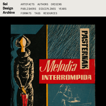
Sol
ARTEFACTS
AUTHORS
ORIGINS
Design
PUBLISHERS
DISCIPLINES
YEARS
Archive
FORMATS
TAGS
RESOURCES