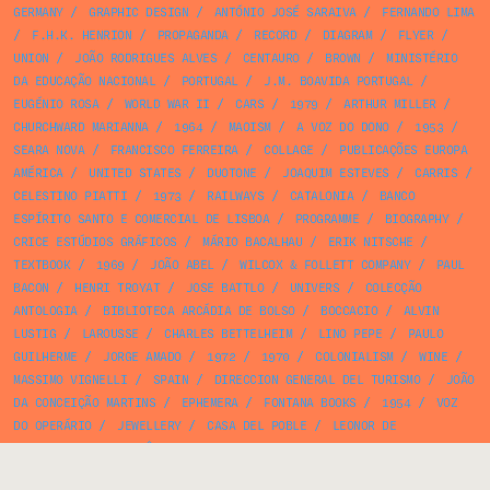
GERMANY
/
GRAPHIC DESIGN
/
ANTÓNIO JOSÉ SARAIVA
/
FERNANDO LIMA
/
F.H.K. HENRION
/
PROPAGANDA
/
RECORD
/
DIAGRAM
/
FLYER
/
UNION
/
JOÃO RODRIGUES ALVES
/
CENTAURO
/
BROWN
/
MINISTÉRIO
DA EDUCAÇÃO NACIONAL
/
PORTUGAL
/
J.M. BOAVIDA PORTUGAL
/
EUGÉNIO ROSA
/
WORLD WAR II
/
CARS
/
1979
/
ARTHUR MILLER
/
CHURCHWARD MARIANNA
/
1964
/
MAOISM
/
A VOZ DO DONO
/
1953
/
SEARA NOVA
/
FRANCISCO FERREIRA
/
COLLAGE
/
PUBLICAÇÕES EUROPA
AMÉRICA
/
UNITED STATES
/
DUOTONE
/
JOAQUIM ESTEVES
/
CARRIS
/
CELESTINO PIATTI
/
1973
/
RAILWAYS
/
CATALONIA
/
BANCO
ESPÍRITO SANTO E COMERCIAL DE LISBOA
/
PROGRAMME
/
BIOGRAPHY
/
CRICE ESTÚDIOS GRÁFICOS
/
MÁRIO BACALHAU
/
ERIK NITSCHE
/
TEXTBOOK
/
1969
/
JOÃO ABEL
/
WILCOX & FOLLETT COMPANY
/
PAUL
BACON
/
HENRI TROYAT
/
JOSE BATTLO
/
UNIVERS
/
COLECÇÃO
ANTOLOGIA
/
BIBLIOTECA ARCÁDIA DE BOLSO
/
BOCCACIO
/
ALVIN
LUSTIG
/
LAROUSSE
/
CHARLES BETTELHEIM
/
LINO PEPE
/
PAULO
GUILHERME
/
JORGE AMADO
/
1972
/
1970
/
COLONIALISM
/
WINE
/
MASSIMO VIGNELLI
/
SPAIN
/
DIRECCION GENERAL DEL TURISMO
/
JOÃO
DA CONCEIÇÃO MARTINS
/
EPHEMERA
/
FONTANA BOOKS
/
1954
/
VOZ
DO OPERÁRIO
/
JEWELLERY
/
CASA DEL POBLE
/
LEONOR DE
BETTENCOURT
/
EDITÔRA VOZES
/
IDENTITY
/
AFONSO DA SILVEIRA
/
CARLOS ALBERTO DA PAIXÃO CORREIA
/
LINGUISTICS
/
JOAN VINYOLI
/