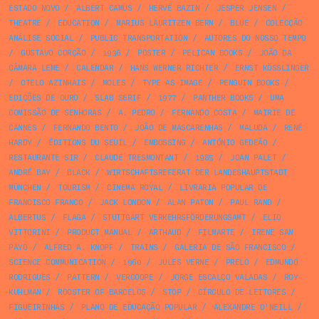
ESTADO NOVO
/
ALBERT CAMUS
/
HERVÉ BAZIN
/
JESPER JENSEN
/
THEATRE
/
EDUCATION
/
MARIUS LAURITZEN BERN
/
BLUE
/
COLECÇÃO
ANÁLISE SOCIAL
/
PUBLIC TRANSPORTATION
/
AUTORES DO NOSSO TEMPO
/
GUSTAVO CORÇÃO
/
1936
/
POSTER
/
PELICAN BOOKS
/
JOÃO DA
CÂMARA LEME
/
CALENDAR
/
HANS WERNER RICHTER
/
ERNST KÖSSLINGER
/
OTELO AZINHAIS
/
MOLES
/
TYPE AS IMAGE
/
PENGUIN BOOKS
/
EDIÇÕES DE OURO
/
SLAB SERIF
/
1977
/
PANTHER BOOKS
/
UMA
COMISSÃO DE SENHORAS
/
A. PEDRO
/
FERNANDO COSTA
/
MAIRIE DE
CANNES
/
FERNANDO BENTO
/
JOÃO DE MASCARENHAS
/
MALUDA
/
RENÉ
HARDY
/
ÉDITIONS DU SEUIL
/
EMBOSSING
/
ANTÓNIO GEDEÃO
/
RESTAURANTE SIR
/
CLAUDE TRESMONTANT
/
1985
/
JOAN PALET
/
ANDRÉ BAY
/
BLACK
/
WIRTSCHAFTSREFERAT DER LANDESHAUPTSTADT
MÜNCHEN
/
TOURISM
/
CINEMA ROYAL
/
LIVRARIA POPULAR DE
FRANCISCO FRANCO
/
JACK LONDON
/
ALAN PATON
/
PAUL RAND
/
ALBERTUS
/
FLAGA
/
STUTTGART VERKEHRSFÖRDERUNGSAMT
/
ELIO
VITTORINI
/
PRODUCT MANUAL
/
ARTHAUD
/
FILMARTE
/
IRENE SAN
PAYO
/
ALFRED A. KNOPF
/
TRAINS
/
GALERIA DE SÃO FRANCISCO
/
SCIENCE COMMUNICATION
/
1960
/
JULES VERNE
/
PRELO
/
EDMUNDO
RODRIGUES
/
PATTERN
/
VERCOOPE
/
JORGE ESCALÇO VALADAS
/
ROY
KUHLMAN
/
ROOSTER OF BARCELOS
/
STOP
/
CÍRCULO DE LEITORES
/
FIGUEIRINHAS
/
PLANO DE EDUCAÇÃO POPULAR
/
ALEXANDRE O'NEILL
/