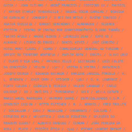
GLEBA
/
JOHN CLELAND
/
ANDRÉ FRANÇOIS
/
EDICIONS 62
/
PHYSICS
/
ARTHUR STANLEY TURBERVILLE
/
RAQUEL ROQUE GAMEIRO
/
BOAVIDA
DE CARVALHO
/
JOMAROPI
/
O REI DAS MEIAS
/
EUGÈNE IONESCO
/
AGATHA CHRISTIE
/
ERNEST HEMINGWAY
/
ALMANAQUE
/
SCIENCE
FICTION
/
CENTRO DE ENSINO POR CORRESPONDÊNCIA ÁLVARO TORRÃO
/
TEATRO APOLO
/
ANDRÉ KEDROS
/
LEONILDO DIAS
/
EXPO 58
/
ALMANAC
/
LIVROS DO BRASIL
/
DANIEL KEYES
/
JOSÉ CÂNDIDO
/
HOTEL MONT FLEURI
/
VERBO
/
COMMISSARIAT GÉNÉRAL AU TURISME
/
OFFICE DU TOURISME MONTREUX
/
PHILIP ROTH
/
BRAZIL
/
OLAVO CRUZ
/
OLAVO D’EÇA LEAL
/
ANTONIO TELLO
/
LETTERING
/
LUÍS FELIPE
DA CONCEIÇÃO
/
YELLOW
/
1927
/
VIEIRA & VIEIRA
/
ARCHIBALD
JOSEPH CRONIN
/
EDUARDO BATARDA
/
ENRIQUE JARDIEL PONCELA
/
H.
L. MENCKEN
/
JOYCE CARY
/
STICKER
/
1987
/
D. H. LAWRENCE
/
PINTO VIEIRA
/
CIÊNCIA E TÉCNICA
/
VALERY LARBAUD
/
CARLO
GOLDONI
/
AD
/
PHILIPS
/
TYPOGRAPHY
/
GOLF
/
WILLA CATHER
/
MARIO ANGEL MARRODÁN
/
RAYMOND CARRÉ
/
ESPECIALIDADES C.G.M.
/
BENGUIAT CASLON
/
PETER FLETCHER
/
M. J. MORAIS
/
FRED TROLLER
/
SOCIALISM
/
1934
/
MEDICINE
/
ORNAMENTS
/
CULTURE
/
ESTÚDIOS PEA
/
HELVETICA
/
CARLOS FIGUEIRA
/
SELEÇÕES DO
READERS DIGEST
/
ALBERTO CARDOSO
/
CINEMA
/
JOÃO PEREIRA DA
ROSA
/
PLATO
/
EDIÇÕES ÁTICA
/
1949
/
PIERRE LAURENT BRENOT
/