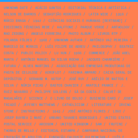
UNKNOWN DATE
/
ACÁCIO SANTOS
/
EDITORIAL TÉCNICA E ARTÍSTICA
/
NELSON DE BARROS
/
SEBASTIÃO RODRIGUES
/
LATIN WIDE
/
1956
/
MÁRIO BRAGA
/
1942
/
CIÊNCIAS SOCIAIS E HUMANAS [BERTRAND]
/
EDICIONES TÉCNICAS REDE
/
HALFTONE
/
PARQUE VERDE
/
ANTHOLOGY
/
MAO ZEDONG
/
ANGELO FERREIRA
/
PHOTO ALBUM
/
LIVROS RTP
/
YOLANDA FÖLDES
/
1968
/
UNKNOWN AUTHOR
/
ANTÓNIO VAZ PEREIRA
/
MARCELO DE MORAIS
/
LUÍS FILIPE DE ABREU
/
PHILOSOPHY
/
BEATRIZ
COSTA
/
PUBLIC POLICY
/
LU XUN
/
1966
/
COMMERCE
/
JOÃO ABEL
MANTA
/
ANTÓNIO MANUEL DA SILVA ROCHA
/
JACQUES CHARRIÈRE
/
FUTURA
/
ALVES MARTINS
/
ASSOCIAÇÃO DAS EMPRESAS PRODUTORAS DE
PASTA DE CELULOSE
/
AEROFLOT
/
FARINHA AMPARO
/
CAIXA GERAL DE
DEPÓSITOS
/
GERHARD M. HOTOP
/
JOSÉ RUY
/
ABÍLIO DE MATTOS E
SILVA
/
NÚRIA PICAS
/
BASTOS CHAVIER
/
ANATOLE FRANCE
/
J.
RUIZ NAVARRO
/
PHILIPPE SOLLERS
/
SÁ DA COSTA
/
CALVET DE
MAGALHÃES
/
SCIENCE
/
O LIVRO DE BOLSO
/
BUSINESS CARD
/
JOSEP
TRIADÓ
/
JEFFREY MATTHEWS
/
CATHOLICISM
/
LITERATURE
/
IRVING
STONE
/
INSTRUCTIONS
/
1943
/
JOSÉ ANTÓNIO FLORES
/
LOGO
/
JOSEP BUYREU I MARÍ
/
URBANO TAVARES RODRIGUES
/
UNITED STATES
POSTAL SERVICE
/
ARCOSOM
/
UNITED KINGDOM
/
SAM
/
FRUTINI
/
THOMAS DE MELLO
/
EDITORIAL ESTAMPA
/
CAMPANHA NACIONAL DE
EDUCAÇÃO DE ADULTOS
/
FUNDAÇÃO CALOUSTE GULBENKIAN
/
LUÍS E