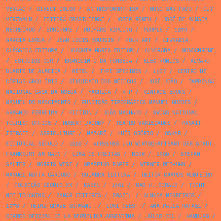
VERLAG
/
DIRECT COLOR
/
ANTHROPOMORPHISM
/
NUNO SAN PAYO
/
GUY
VERZWALM
/
EDITORA BRASILIENSE
/
JOSEP ROMEU
/
JOSÉ DE ALMADA
NEGREIROS
/
BROCHURE
/
RUDYARD KIPLING
/
PURPLE
/
1976
/
GARCIA LORCA
/
JEAN LOUIS BOURSIN
/
FOLK ART
/
LIVRARIA
CLÁSSICA EDITORA
/
JOAQUIM HORTA EDITOR
/
ALVORADA
/
MONOCHROME
/
ESTÚDIOS COR
/
BRANQUINHO DA FONSECA
/
ELECTRONICS
/
ÁLVARO
DUARTE DE ALMEIDA
/
NÉTEL
/
TYPE SPECIMEN
/
1967
/
CENTRO DE
CÓPIAS ARCO ÍRIS
/
SINDICATO DOS MÉDICOS
/
JOSÉ JOÃO
/
IMPRENSA
NACIONAL CASA DA MOEDA
/
YASHICA
/
RTP
/
VINTAGE BOOKS
/
MANUEL DO NASCIMENTO
/
FUNDIÇÃO TIPOGRÁFICA MANUEL GUEDES
/
ARMANDO FERREIRA
/
FICTION
/
JOÃO MACHADO
/
SWISS NATIONAL
TOURIST OFFICE
/
HUBERT JACOBY
/
TEATRO VARIEDADES
/
PANAIT
ISTRATI
/
AGRICULTURE
/
NAZARÉ
/
LUÍS OSÓRIO
/
OSKAR
/
EDITORIAL SÉCULO
/
1898
/
VERKEHRS UND WIRTSCHAFTSAMT DER STADT
FRANKFURT AM MAIN
/
LIMA DE FREITAS
/
BOOK
/
1950
/
STEFAN
SALTER
/
MORRIS WEST
/
WRAPPING PAPER
/
WERNER REBHUHN
/
MANUEL MOTTA CARDOSO
/
COIMBRA EDITORA
/
HEITOR CAMPOS MONTEIRO
/
COLECÇÃO SÉCULO XX
/
KABEL
/
1961
/
MAD H. GIRAUD
/
TIGHT
NOT TOUCHING
/
ZAHAR EDITORES
/
BRAZIL
/
ALMADA NEGREIROS
/
1978
/
HEINZ GRAVE SCHMANDT
/
LONI GEEST
/
ANA PAULA RAFAEL
/
CORREO OFICIAL DE LA REPÚBLICA ARGENTINA
/
JÚLIO GIL
/
HAMBURG
/