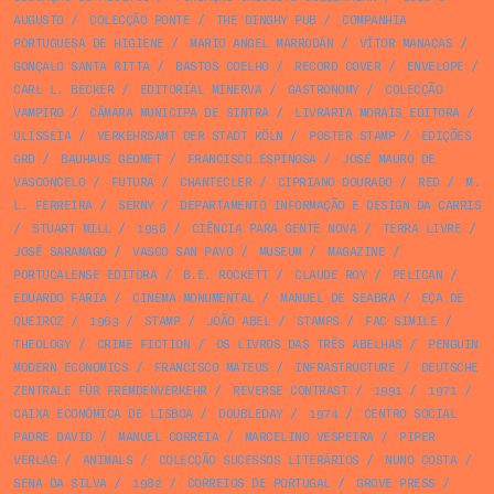
AUGUSTO
/
COLECÇÃO PONTE
/
THE DINGHY PUB
/
COMPANHIA
PORTUGUESA DE HIGIENE
/
MARIO ANGEL MARRODÁN
/
VÍTOR MANAÇAS
/
GONÇALO SANTA RITTA
/
BASTOS COELHO
/
RECORD COVER
/
ENVELOPE
/
CARL L. BECKER
/
EDITORIAL MINERVA
/
GASTRONOMY
/
COLECÇÃO
VAMPIRO
/
CÂMARA MUNICIPA DE SINTRA
/
LIVRARIA MORAIS EDITORA
/
ULISSEIA
/
VERKEHRSAMT DER STADT KÖLN
/
POSTER STAMP
/
EDIÇÕES
GRD
/
BAUHAUS GEOMET
/
FRANCISCO ESPINOSA
/
JOSÉ MAURO DE
VASCONCELO
/
FUTURA
/
CHANTECLER
/
CIPRIANO DOURADO
/
RED
/
M.
L. FERREIRA
/
SERNY
/
DEPARTAMENTO INFORMAÇÃO E DESIGN DA CARRIS
/
STUART MILL
/
1958
/
CIÊNCIA PARA GENTE NOVA
/
TERRA LIVRE
/
JOSÉ SARAMAGO
/
VASCO SAN PAYO
/
MUSEUM
/
MAGAZINE
/
PORTUCALENSE EDITORA
/
B.E. ROCKETT
/
CLAUDE ROY
/
PELICAN
/
EDUARDO FARIA
/
CINEMA MONUMENTAL
/
MANUEL DE SEABRA
/
EÇA DE
QUEIROZ
/
1963
/
STAMP
/
JOÃO ABEL
/
STAMPS
/
FAC SIMILE
/
THEOLOGY
/
CRIME FICTION
/
OS LIVROS DAS TRÊS ABELHAS
/
PENGUIN
MODERN ECONOMICS
/
FRANCISCO MATEUS
/
INFRASTRUCTURE
/
DEUTSCHE
ZENTRALE FÜR FREMDENVERKEHR
/
REVERSE CONTRAST
/
1991
/
1971
/
CAIXA ECONÓMICA DE LISBOA
/
DOUBLEDAY
/
1974
/
CENTRO SOCIAL
PADRE DAVID
/
MANUEL CORREIA
/
MARCELINO VESPEIRA
/
PIPER
VERLAG
/
ANIMALS
/
COLECÇÃO SUCESSOS LITERÁRIOS
/
NUNO COSTA
/
SENA DA SILVA
/
1982
/
CORREIOS DE PORTUGAL
/
GROVE PRESS
/