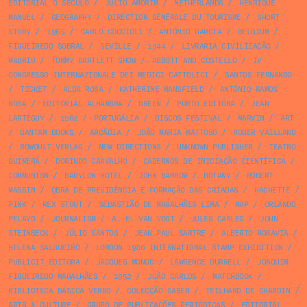
EDITORIAL O SÉCULO
/
JÚLIO AMORIM
/
NETHERLANDS
/
HENRIQUE
MANUEL
/
GEOGRAPHY
/
DIRECTION GÉNÉRALE DU TOURISME
/
SHORT
STORY
/
1965
/
CARLO COCCIOLI
/
ANTÓNIO GARCIA
/
BELGIUM
/
FIGUEIREDO SOBRAL
/
SEVILLE
/
1944
/
LIVRARIA CIVILIZAÇÃO
/
MADRID
/
TOMMY BARTLETT SHOW
/
ABBOTT AND COSTELLO
/
IV
CONGRESSO INTERNAZIONALE DEI MEDICI CATTOLICI
/
SANTOS FERNANDO
/
TICKET
/
ALDA ROSA
/
KATHERINE MANSFIELD
/
ANTÓNIO RAMOS
ROSA
/
EDITORIAL ALHAMBRA
/
GREEN
/
PORTO EDITORA
/
JEAN
LARTÉGUY
/
1962
/
PORTUGÁLIA
/
DISCOS FESTIVAL
/
MARVIN
/
ART
/
BANTAM BOOKS
/
ARCÁDIA
/
JOÃO MARIA MATTOSO
/
ROGER VAILLAND
/
ROWOHLT VERLAG
/
NEW DIRECTIONS
/
UNKNOWN PUBLISHER
/
TEATRO
GUIMERÁ
/
DORINDO CARVALHO
/
CADERNOS DE INICIAÇÃO CIENTÍFICA
/
COMMUNISM
/
BABYLON HOTEL
/
JOHN BARROW
/
BOTANY
/
ROBERT
MASSIN
/
OBRA DE PREVIDÊNCIA E FORMAÇÃO DAS CRIADAS
/
HACHETTE
/
PINK
/
REX STOUT
/
SEBASTIÃO DE MAGALHÃES LIMA
/
MAP
/
ORLANDO
PELAYO
/
JOURNALISM
/
A. E. VAN VOGT
/
JULES CARLES
/
JOHN
STEINBECK
/
JÚLIO SANTOS
/
JEAN PAUL SARTRE
/
ALBERTO MORAVIA
/
HELENA SALGUEIRO
/
LONDON 1980 INTERNATIONAL STAMP EXHIBITION
/
PUBLICIT EDITORA
/
JACQUES MONOD
/
LAWRENCE DURRELL
/
JOAQUIM
FIGUEIREDO MAGALHÃES
/
1952
/
JOÃO CARLOS
/
MATCHBOOK
/
BIBLIOTECA BÁSICA VERBO
/
COLECÇÃO SABER
/
TEILHARD DE CHARDIN
/
ARTS & CULTURE
/
GRUPO DE PUBLICAÇÕES PERIÓDICAS
/
EDITORIAL