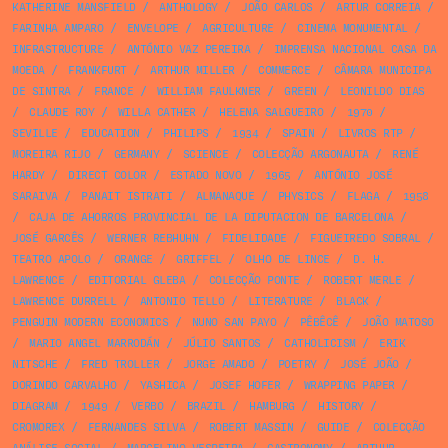
KATHERINE MANSFIELD
/
ANTHOLOGY
/
JOÃO CARLOS
/
ARTUR CORREIA
/
FARINHA AMPARO
/
ENVELOPE
/
AGRICULTURE
/
CINEMA MONUMENTAL
/
INFRASTRUCTURE
/
ANTÓNIO VAZ PEREIRA
/
IMPRENSA NACIONAL CASA DA
MOEDA
/
FRANKFURT
/
ARTHUR MILLER
/
COMMERCE
/
CÂMARA MUNICIPA
DE SINTRA
/
FRANCE
/
WILLIAM FAULKNER
/
GREEN
/
LEONILDO DIAS
/
CLAUDE ROY
/
WILLA CATHER
/
HELENA SALGUEIRO
/
1970
/
SEVILLE
/
EDUCATION
/
PHILIPS
/
1934
/
SPAIN
/
LIVROS RTP
/
MOREIRA RIJO
/
GERMANY
/
SCIENCE
/
COLECÇÃO ARGONAUTA
/
RENÉ
HARDY
/
DIRECT COLOR
/
ESTADO NOVO
/
1965
/
ANTÓNIO JOSÉ
SARAIVA
/
PANAIT ISTRATI
/
ALMANAQUE
/
PHYSICS
/
FLAGA
/
1958
/
CAJA DE AHORROS PROVINCIAL DE LA DIPUTACION DE BARCELONA
/
JOSÉ GARCÊS
/
WERNER REBHUHN
/
FIDELIDADE
/
FIGUEIREDO SOBRAL
/
TEATRO APOLO
/
ORANGE
/
GRIFFEL
/
OLHO DE LINCE
/
D. H.
LAWRENCE
/
EDITORIAL GLEBA
/
COLECÇÃO PONTE
/
ROBERT MERLE
/
LAWRENCE DURRELL
/
ANTONIO TELLO
/
LITERATURE
/
BLACK
/
PENGUIN MODERN ECONOMICS
/
NUNO SAN PAYO
/
PÊBÊCÊ
/
JOÃO MATOSO
/
MARIO ANGEL MARRODÁN
/
JÚLIO SANTOS
/
CATHOLICISM
/
ERIK
NITSCHE
/
FRED TROLLER
/
JORGE AMADO
/
POETRY
/
JOSÉ JOÃO
/
DORINDO CARVALHO
/
YASHICA
/
JOSEF HOFER
/
WRAPPING PAPER
/
DIAGRAM
/
1949
/
VERBO
/
BRAZIL
/
HAMBURG
/
HISTORY
/
CROMOREX
/
FERNANDES SILVA
/
ROBERT MASSIN
/
GUIDE
/
COLECÇÃO