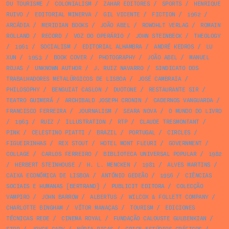
DU TOURISME
/
COLONIALISM
/
ZAHAR EDITORES
/
SPORTS
/
HENRIQUE
RUIVO
/
EDITORIAL MINERVA
/
GIL VICENTE
/
FICTION
/
1962
/
ARCÁDIA
/
MERIDIAN BOOKS
/
JOÃO ABEL
/
ROWOHLT VERLAG
/
ROMAIN
ROLLAND
/
RECORD
/
VOZ DO OPERÁRIO
/
JOHN STEINBECK
/
THEOLOGY
/
1961
/
SOCIALISM
/
EDITORIAL ALHAMBRA
/
ANDRÉ KEDROS
/
LU
XUN
/
1953
/
BOOK COVER
/
PHOTOGRAPHY
/
JOÃO ABEL
/
MANUEL
ROJAS
/
UNKNOWN AUTHOR
/
J. RUIZ NAVARRO
/
SINDICATO DOS
TRABALHADORES METALÚRGICOS DE LISBOA
/
JOSÉ CAMBRAIA
/
PHILOSOPHY
/
BENGUIAT CASLON
/
DUOTONE
/
RESTAURANTE SIR
/
TEATRO GUIMERÁ
/
ARCHIBALD JOSEPH CRONIN
/
CADERNOS VANGUARDA
/
FRANCISCO FERREIRA
/
JOURNALISM
/
SEARA NOVA
/
O MUNDO DO LIVRO
/
1963
/
RUIZ
/
ILLUSTRATION
/
RTP
/
CLAUDE TRESMONTANT
/
PINK
/
CELESTINO PIATTI
/
BRAZIL
/
PORTUGAL
/
CIRCLES
/
FIGUEIRINHAS
/
REX STOUT
/
HOTEL MONT FLEURI
/
GOVERNMENT
/
COLLAGE
/
CARLOS FERREIRO
/
BIBLIOTECA UNIVERSAL POPULAR
/
1982
/
HERBERT STEINHOUSE
/
H. L. MENCKEN
/
1981
/
ALVES MARTINS
/
CAIXA ECONÓMICA DE LISBOA
/
ANTÓNIO GEDEÃO
/
1956
/
CIÊNCIAS
SOCIAIS E HUMANAS [BERTRAND]
/
PUBLICIT EDITORA
/
COLECÇÃO
VAMPIRO
/
JOHN BARROW
/
ALBERTUS
/
WILCOX & FOLLETT COMPANY
/
CHARLOTTE BINGHAM
/
VÍTOR MANAÇAS
/
TOURISM
/
EDICIONES
TÉCNICAS REDE
/
CINEMA ROYAL
/
FUNDAÇÃO CALOUSTE GULBENKIAN
/