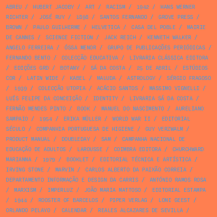
ABREU
/
HUBERT JACOBY
/
ART
/
RACISM
/
1942
/
HANS WERNER
RICHTER
/
JOSÉ RUY
/
1898
/
SANTOS FERNANDO
/
GROVE PRESS
/
BROWN
/
PAULO GUILHERME
/
HELVETICA
/
CASA DEL POBLE
/
MAIRIE
DE CANNES
/
SCIENCE FICTION
/
JACK REICH
/
KENNETH WALKER
/
ANGELO FERREIRA
/
ÓSSA MENOR
/
GRUPO DE PUBLICAÇÕES PERIÓDICAS
/
FERNANDO BENTO
/
COLECÇÃO EDUCATIVA
/
LIVRARIA CLÁSSICA EDITORA
/
EDIÇÕES GRD
/
BOTANY
/
SÁ DA COSTA
/
25 DE ABRIL
/
ESTÚDIOS
COR
/
LATIN WIDE
/
KABEL
/
MALUDA
/
ASTROLOGY
/
SÉRGIO FRAGOSO
/
1939
/
COLECÇÃO UTOPIA
/
ACÁCIO SANTOS
/
MASSIMO VIGNELLI
/
LUÍS FELIPE DA CONCEIÇÃO
/
IDENTITY
/
LIVRARIA SÁ DA COSTA
/
FERNÃO MENDES PINTO
/
BOOK
/
MANUEL DO NASCIMENTO
/
AURELIANO
SAMPAIO
/
1954
/
ERIKA MÜLLER
/
WORLD WAR II
/
EDITORIAL
SÉCULO
/
COMPANHIA PORTUGUESA DE HIGIENE
/
GUY VERZWALM
/
PRODUCT MANUAL
/
DOUBLEDAY
/
SAM
/
CAMPANHA NACIONAL DE
EDUCAÇÃO DE ADULTOS
/
LAROUSSE
/
COIMBRA EDITORA
/
CHURCHWARD
MARIANNA
/
1979
/
BOOKLET
/
EDITORIAL TÉCNICA E ARTÍSTICA
/
IRVING STONE
/
MARVIN
/
CARLOS ALBERTO DA PAIXÃO CORREIA
/
DEPARTAMENTO INFORMAÇÃO E DESIGN DA CARRIS
/
ANTÓNIO RAMOS ROSA
/
MARXISM
/
IMPERLUZ
/
JOÃO MARIA MATTOSO
/
EDITORIAL ESTAMPA
/
1944
/
ROOSTER OF BARCELOS
/
PIPER VERLAG
/
LONI GEEST
/
ORLANDO PELAYO
/
CALENDAR
/
REALES ALCAZARES DE SEVILLA
/