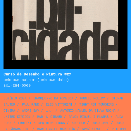
Curso de Desenho e Pintura #27
unknown author (unknown date)
sol-254-0000
EUGÉNIO ROSA
/
BRANQUINHO DA FONSECA
/
PUBLIC POLICY
/
STEFAN
SALTER
/
PAUL RAND
/
ELIO VITTORINI
/
TIGHT NOT TOUCHING
/
CINEMA
/
ANDRÉ BAY
/
1973
/
ANTÓNIO MANUEL DA SILVA ROCHA
/
UNITED KINGDOM
/
MAD H. GIRAUD
/
RAMON MIQUEL I PLANAS
/
ALDA
ROSA
/
FRUTINI
/
NEW DIRECTIONS
/
ARCOSOM
/
JOÃO ABEL
/
JOÃO
DA CÂMARA LEME
/
MARIO ANGEL MARRODÁN
/
SPN/SNI/SEIT
/
PHILIPPE