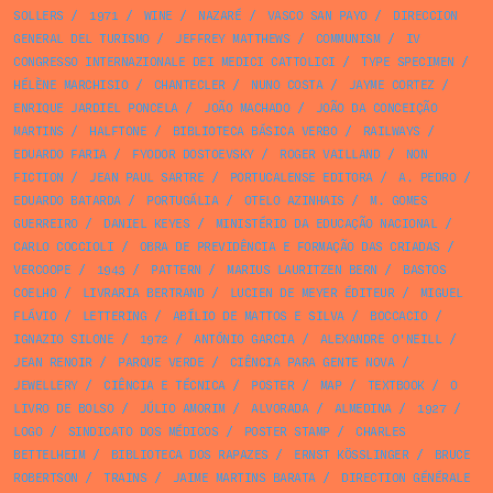
SOLLERS
/
1971
/
WINE
/
NAZARÉ
/
VASCO SAN PAYO
/
DIRECCION
GENERAL DEL TURISMO
/
JEFFREY MATTHEWS
/
COMMUNISM
/
IV
CONGRESSO INTERNAZIONALE DEI MEDICI CATTOLICI
/
TYPE SPECIMEN
/
HÉLÈNE MARCHISIO
/
CHANTECLER
/
NUNO COSTA
/
JAYME CORTEZ
/
ENRIQUE JARDIEL PONCELA
/
JOÃO MACHADO
/
JOÃO DA CONCEIÇÃO
MARTINS
/
HALFTONE
/
BIBLIOTECA BÁSICA VERBO
/
RAILWAYS
/
EDUARDO FARIA
/
FYODOR DOSTOEVSKY
/
ROGER VAILLAND
/
NON
FICTION
/
JEAN PAUL SARTRE
/
PORTUCALENSE EDITORA
/
A. PEDRO
/
EDUARDO BATARDA
/
PORTUGÁLIA
/
OTELO AZINHAIS
/
M. GOMES
GUERREIRO
/
DANIEL KEYES
/
MINISTÉRIO DA EDUCAÇÃO NACIONAL
/
CARLO COCCIOLI
/
OBRA DE PREVIDÊNCIA E FORMAÇÃO DAS CRIADAS
/
VERCOOPE
/
1943
/
PATTERN
/
MARIUS LAURITZEN BERN
/
BASTOS
COELHO
/
LIVRARIA BERTRAND
/
LUCIEN DE MEYER ÉDITEUR
/
MIGUEL
FLÁVIO
/
LETTERING
/
ABÍLIO DE MATTOS E SILVA
/
BOCCACIO
/
IGNAZIO SILONE
/
1972
/
ANTÓNIO GARCIA
/
ALEXANDRE O'NEILL
/
JEAN RENOIR
/
PARQUE VERDE
/
CIÊNCIA PARA GENTE NOVA
/
JEWELLERY
/
CIÊNCIA E TÉCNICA
/
POSTER
/
MAP
/
TEXTBOOK
/
O
LIVRO DE BOLSO
/
JÚLIO AMORIM
/
ALVORADA
/
ALMEDINA
/
1927
/
LOGO
/
SINDICATO DOS MÉDICOS
/
POSTER STAMP
/
CHARLES
BETTELHEIM
/
BIBLIOTECA DOS RAPAZES
/
ERNST KÖSSLINGER
/
BRUCE
ROBERTSON
/
TRAINS
/
JAIME MARTINS BARATA
/
DIRECTION GÉNÉRALE