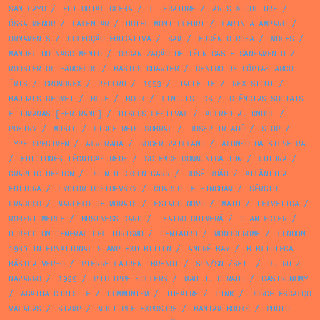
SAN PAYO
/
EDITORIAL GLEBA
/
LITERATURE
/
ARTS & CULTURE
/
ÓSSA MENOR
/
CALENDAR
/
HOTEL MONT FLEURI
/
FARINHA AMPARO
/
ORNAMENTS
/
COLECÇÃO EDUCATIVA
/
SAM
/
EUGÉNIO ROSA
/
MOLES
/
MANUEL DO NASCIMENTO
/
ORGANIZAÇÃO DE TÉCNICAS E SANEAMENTO
/
ROOSTER OF BARCELOS
/
BASTOS CHAVIER
/
CENTRO DE CÓPIAS ARCO
ÍRIS
/
CROMOREX
/
RECORD
/
1953
/
HACHETTE
/
REX STOUT
/
BAUHAUS GEOMET
/
BLUE
/
BOOK
/
LINGUISTICS
/
CIÊNCIAS SOCIAIS
E HUMANAS [BERTRAND]
/
DISCOS FESTIVAL
/
ALFRED A. KNOPF
/
POETRY
/
MUSIC
/
FIGUEIREDO SOBRAL
/
JOSEP TRIADÓ
/
STOP
/
TYPE SPECIMEN
/
ALVORADA
/
ROGER VAILLAND
/
AFONSO DA SILVEIRA
/
EDICIONES TÉCNICAS REDE
/
SCIENCE COMMUNICATION
/
FUTURA
/
GRAPHIC DESIGN
/
JOHN DICKSON CARR
/
JOSÉ JOÃO
/
ATLÂNTIDA
EDITORA
/
FYODOR DOSTOEVSKY
/
CHARLOTTE BINGHAM
/
SÉRGIO
FRAGOSO
/
MARCELO DE MORAIS
/
ESTADO NOVO
/
MATH
/
HELVETICA
/
ROBERT MERLE
/
BUSINESS CARD
/
TEATRO GUIMERÁ
/
CHANTECLER
/
DIRECCION GENERAL DEL TURISMO
/
CENTAURO
/
MONOCHROME
/
LONDON
1980 INTERNATIONAL STAMP EXHIBITION
/
ANDRÉ BAY
/
BIBLIOTECA
BÁSICA VERBO
/
PIERRE LAURENT BRENOT
/
SPN/SNI/SEIT
/
J. RUIZ
NAVARRO
/
1939
/
PHILIPPE SOLLERS
/
MAD H. GIRAUD
/
GASTRONOMY
/
AGATHA CHRISTIE
/
COMMUNISM
/
THEATRE
/
PINK
/
JORGE ESCALÇO
VALADAS
/
STAMP
/
MULTIPLE EXPOSURE
/
BANTAM BOOKS
/
PHOTO