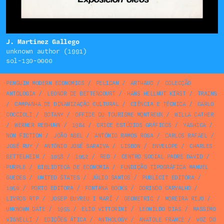
J. Martinez Gallego
unknown author (1991)
sol-130-0000
PENGUIN MODERN ECONOMICS
/
PELICAN
/
ARTHAUD
/
COLECÇÃO
ANTOLOGIA
/
LEONOR DE BETTENCOURT
/
HANS HELLMUT KIRST
/
TRAINS
/
CAMPANHA DE DINAMIZAÇÃO CULTURAL
/
CIÊNCIA E TÉCNICA
/
CARLO
COCCIOLI
/
BOTANY
/
OFFICE DU TOURISME MONTREUX
/
WILLA CATHER
/
WERNER REBHUHN
/
1984
/
CRICE ESTÚDIOS GRÁFICOS
/
YASHICA
/
NON FICTION
/
JOÃO ABEL
/
ANTÓNIO RAMOS ROSA
/
CARLOS RAFAEL
/
JOSÉ RUY
/
ANTÓNIO JOSÉ SARAIVA
/
LISBON
/
ENVELOPE
/
CHARLES
BETTELHEIM
/
1958
/
1952
/
RED
/
CENTRO SOCIAL PADRE DAVID
/
PURPLE
/
BIBLIOTECA DE ECONOMIA
/
FUNDIÇÃO TIPOGRÁFICA MANUEL
GUEDES
/
UNITED STATES
/
JÚLIO SANTOS
/
PUBLICIT EDITORA
/
1950
/
PORTO EDITORA
/
FONTANA BOOKS
/
DORINDO CARVALHO
/
LIVROS RTP
/
JOSEP BUYREU I MARÍ
/
GEOMETRIC
/
MOREIRA RIJO
/
UNKNOWN DATE
/
1955
/
ELIO VITTORINI
/
LEONILDO DIAS
/
MASSIMO
VIGNELLI
/
EDIÇÕES ÁTICA
/
ANTHOLOGY
/
ANATOLE FRANCE
/
VOZ DO