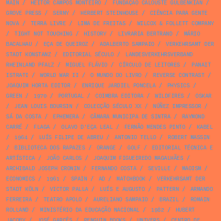
MAIN
/
HEITOR CAMPOS MONTEIRO
/
FUNDAÇÃO CALOUSTE GULBENKIAN
/
GROVE PRESS
/
SERNY
/
HERBERT STEINHOUSE
/
CIÊNCIA PARA GENTE
NOVA
/
TERRA LIVRE
/
LIMA DE FREITAS
/
WILCOX & FOLLETT COMPANY
/
TIGHT NOT TOUCHING
/
HISTORY
/
LIVRARIA BERTRAND
/
MÁRIO
BACALHAU
/
EÇA DE QUEIROZ
/
ADALBERTO SAMPAIO
/
VERKEHRSAMT DER
STADT KONSTANZ
/
EDITORIAL SÉCULO
/
LANDESVERKEHRSVERBAND
RHEINLAND PFALZ
/
MIGUEL FLÁVIO
/
CÍRCULO DE LEITORES
/
PANAIT
ISTRATI
/
WORLD WAR II
/
O MUNDO DO LIVRO
/
REVERSE CONTRAST
/
JOAQUIM HORTA EDITOR
/
ENRIQUE JARDIEL PONCELA
/
PHYSICS
/
GREEN
/
1970
/
PORTUGAL
/
COIMBRA EDITORA
/
WILDFIRES
/
OSKAR
/
JEAN LOUIS BOURSIN
/
COLECÇÃO SÉCULO XX
/
NÚÑEZ IMPRESSOR
/
SÁ DA COSTA
/
EPHEMERA
/
CÂMARA MUNICIPA DE SINTRA
/
RAYMOND
CARRÉ
/
FLAGA
/
OLAVO D’EÇA LEAL
/
FERNÃO MENDES PINTO
/
KABEL
/
1964
/
LUÍS FILIPE DE ABREU
/
ANTONIO TELLO
/
ROBERT MASSIN
/
BIBLIOTECA DOS RAPAZES
/
ORANGE
/
GOLF
/
EDITORIAL TÉCNICA E
ARTÍSTICA
/
JOÃO CARLOS
/
JOAQUIM FIGUEIREDO MAGALHÃES
/
ARCHIBALD JOSEPH CRONIN
/
FERNANDO COSTA
/
SEVILLE
/
MAOISM
/
ECONOMICS
/
1961
/
SPAIN
/
AD
/
MATCHBOOK
/
VERKEHRSAMT DER
STADT KÖLN
/
VICTOR PALLA
/
LUÍS E AUGUSTO
/
PATTERN
/
ARMANDO
FERREIRA
/
TEATRO APOLO
/
AURELIANO SAMPAIO
/
BRAZIL
/
ROMAIN
ROLLAND
/
MINISTÉRIO DA EDUCAÇÃO NACIONAL
/
1982
/
HUBERT
JACOBY
/
JOSÉ GARCÊS
/
PENGUIN BOOKS
/
UNIVERS
/
CENTRO DE