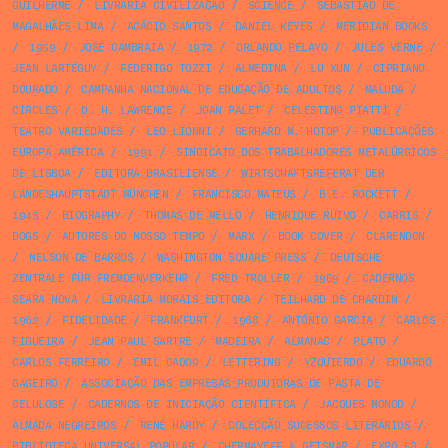
GUILHERME
/
LIVRARIA CIVILIZAÇÃO
/
SCIENCE
/
SEBASTIÃO DE
MAGALHÃES LIMA
/
ACÁCIO SANTOS
/
DANIEL KEYES
/
MERIDIAN BOOKS
/
1959
/
JOSÉ CAMBRAIA
/
1972
/
ORLANDO PELAYO
/
JULES VERNE
/
JEAN LARTÉGUY
/
FEDERIGO TOZZI
/
ALMEDINA
/
LU XUN
/
CIPRIANO
DOURADO
/
CAMPANHA NACIONAL DE EDUCAÇÃO DE ADULTOS
/
MALUDA
/
CIRCLES
/
D. H. LAWRENCE
/
JOAN PALET
/
CELESTINO PIATTI
/
TEATRO VARIEDADES
/
LEO LIONNI
/
GERHARD M. HOTOP
/
PUBLICAÇÕES
EUROPA AMÉRICA
/
1991
/
SINDICATO DOS TRABALHADORES METALÚRGICOS
DE LISBOA
/
EDITORA BRASILIENSE
/
WIRTSCHAFTSREFERAT DER
LANDESHAUPTSTADT MÜNCHEN
/
FRANCISCO MATEUS
/
B.E. ROCKETT
/
1945
/
BIOGRAPHY
/
THOMAS DE MELLO
/
HENRIQUE RUIVO
/
CARRIS
/
DOGS
/
AUTORES DO NOSSO TEMPO
/
MARX
/
BOOK COVER
/
CLARENDON
/
NELSON DE BARROS
/
WASHINGTON SQUARE PRESS
/
DEUTSCHE
ZENTRALE FÜR FREMDENVERKEHR
/
FRED TROLLER
/
1969
/
CADERNOS
SEARA NOVA
/
LIVRARIA MORAIS EDITORA
/
TEILHARD DE CHARDIN
/
1962
/
FIDELIDADE
/
FRANKFURT
/
1968
/
ANTÓNIO GARCIA
/
CARLOS
FIGUEIRA
/
JEAN PAUL SARTRE
/
MADEIRA
/
ALMANAC
/
PLATO
/
CARLOS FERREIRO
/
EMIL CADOO
/
LETTERING
/
YZQUIERDO
/
EDUARDO
GAGEIRO
/
ASSOCIAÇÃO DAS EMPRESAS PRODUTORAS DE PASTA DE
CELULOSE
/
CADERNOS DE INICIAÇÃO CIENTÍFICA
/
JACQUES MONOD
/
ALMADA NEGREIROS
/
RENÉ HARDY
/
COLECÇÃO SUCESSOS LITERÁRIOS
/
BIBLIOTECA UNIVERSAL POPULAR
/
CHERMAYEFF & GEISMAR
/
EXPO 58
/