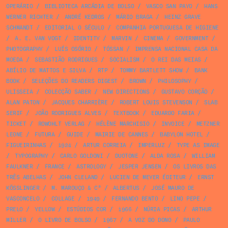
OPERÁRIO
/
BIBLIOTECA ARCÁDIA DE BOLSO
/
VASCO SAN PAYO
/
HANS
WERNER RICHTER
/
ANDRÉ KEDROS
/
MÁRIO BRAGA
/
HEINZ GRAVE
SCHMANDT
/
EDITORIAL O SÉCULO
/
COMPANHIA PORTUGUESA DE HIGIENE
/
A. E. VAN VOGT
/
IDENTITY
/
MARVIN
/
CINEMA
/
GOVERNMENT
/
PHOTOGRAPHY
/
LUÍS OSÓRIO
/
TÓSSAN
/
IMPRENSA NACIONAL CASA DA
MOEDA
/
SEBASTIÃO RODRIGUES
/
SOCIALISM
/
O REI DAS MEIAS
/
ABÍLIO DE MATTOS E SILVA
/
RTP
/
TOMMY BARTLETT SHOW
/
BANK
BOOK
/
SELEÇÕES DO READERS DIGEST
/
BROWN
/
PHILOSOPHY
/
ULISSEIA
/
COLECÇÃO SABER
/
NEW DIRECTIONS
/
GUSTAVO CORÇÃO
/
ALAN PATON
/
JACQUES CHARRIÈRE
/
ROBERT LOUIS STEVENSON
/
SLAB
SERIF
/
JOÃO RODRIGUES ALVES
/
TEXTBOOK
/
EDUARDO FARIA
/
TICKET
/
ROWOHLT VERLAG
/
HÉLÈNE MARCHISIO
/
INVOICE
/
METZNER
LEONE
/
FUTURA
/
GUIDE
/
MAIRIE DE CANNES
/
BABYLON HOTEL
/
FIGUEIRINHAS
/
1924
/
ARTUR CORREIA
/
IMPERLUZ
/
TYPE AS IMAGE
/
TYPOGRAPHY
/
CARLO GOLDONI
/
DUOTONE
/
ALDA ROSA
/
WILLIAM
FAULKNER
/
FRANCE
/
ASTROLOGY
/
JESPER JENSEN
/
OS LIVROS DAS
TRÊS ABELHAS
/
JOHN CLELAND
/
LUCIEN DE MEYER ÉDITEUR
/
ERNST
KÖSSLINGER
/
M. MAROUÇO & Cª
/
ALBERTUS
/
JOSÉ MAURO DE
VASCONCELO
/
COLLAGE
/
1949
/
FERNANDO BENTO
/
LINO PEPE
/
PRELO
/
YELLOW
/
ESTÚDIOS COR
/
1966
/
NÚRIA PICAS
/
ARTHUR
MILLER
/
O LIVRO DE BOLSO
/
1967
/
A VOZ DO DONO
/
PAULO