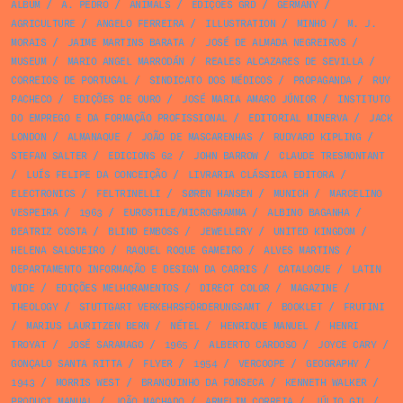
ALBUM
/
A. PEDRO
/
ANIMALS
/
EDIÇÕES GRD
/
GERMANY
/
AGRICULTURE
/
ANGELO FERREIRA
/
ILLUSTRATION
/
MINHO
/
M. J.
MORAIS
/
JAIME MARTINS BARATA
/
JOSÉ DE ALMADA NEGREIROS
/
MUSEUM
/
MARIO ANGEL MARRODÁN
/
REALES ALCAZARES DE SEVILLA
/
CORREIOS DE PORTUGAL
/
SINDICATO DOS MÉDICOS
/
PROPAGANDA
/
RUY
PACHECO
/
EDIÇÕES DE OURO
/
JOSÉ MARIA AMARO JÚNIOR
/
INSTITUTO
DO EMPREGO E DA FORMAÇÃO PROFISSIONAL
/
EDITORIAL MINERVA
/
JACK
LONDON
/
ALMANAQUE
/
JOÃO DE MASCARENHAS
/
RUDYARD KIPLING
/
STEFAN SALTER
/
EDICIONS 62
/
JOHN BARROW
/
CLAUDE TRESMONTANT
/
LUÍS FELIPE DA CONCEIÇÃO
/
LIVRARIA CLÁSSICA EDITORA
/
ELECTRONICS
/
FELTRINELLI
/
SØREN HANSEN
/
MUNICH
/
MARCELINO
VESPEIRA
/
1963
/
EUROSTILE/MICROGRAMMA
/
ALBINO BAGANHA
/
BEATRIZ COSTA
/
BLIND EMBOSS
/
JEWELLERY
/
UNITED KINGDOM
/
HELENA SALGUEIRO
/
RAQUEL ROQUE GAMEIRO
/
ALVES MARTINS
/
DEPARTAMENTO INFORMAÇÃO E DESIGN DA CARRIS
/
CATALOGUE
/
LATIN
WIDE
/
EDIÇÕES MELHORAMENTOS
/
DIRECT COLOR
/
MAGAZINE
/
THEOLOGY
/
STUTTGART VERKEHRSFÖRDERUNGSAMT
/
BOOKLET
/
FRUTINI
/
MARIUS LAURITZEN BERN
/
NÉTEL
/
HENRIQUE MANUEL
/
HENRI
TROYAT
/
JOSÉ SARAMAGO
/
1965
/
ALBERTO CARDOSO
/
JOYCE CARY
/
GONÇALO SANTA RITTA
/
FLYER
/
1954
/
VERCOOPE
/
GEOGRAPHY
/
1943
/
MORRIS WEST
/
BRANQUINHO DA FONSECA
/
KENNETH WALKER
/
PRODUCT MANUAL
/
JOÃO MACHADO
/
ARMELIM CORREIA
/
JÚLIO GIL
/