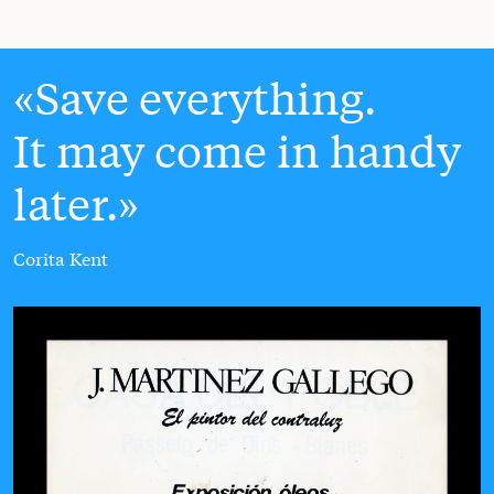
Save everything.
It may come in handy
later.
Corita Kent