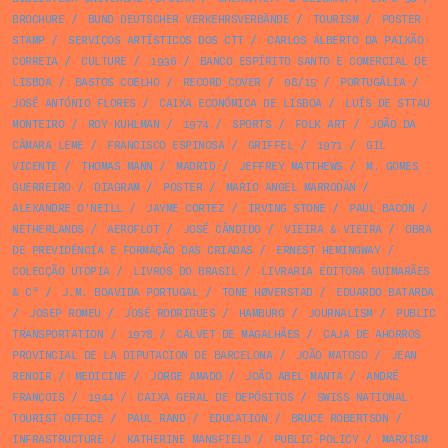
BROCHURE
/
BUND DEUTSCHER VERKEHRSVERBÄNDE
/
TOURISM
/
POSTER
STAMP
/
SERVIÇOS ARTÍSTICOS DOS CTT
/
CARLOS ALBERTO DA PAIXÃO
CORREIA
/
CULTURE
/
1936
/
BANCO ESPÍRITO SANTO E COMERCIAL DE
LISBOA
/
BASTOS COELHO
/
RECORD COVER
/
08/15
/
PORTUGÁLIA
/
JOSÉ ANTÓNIO FLORES
/
CAIXA ECONÓMICA DE LISBOA
/
LUÍS DE STTAU
MONTEIRO
/
ROY KUHLMAN
/
1974
/
SPORTS
/
FOLK ART
/
JOÃO DA
CÂMARA LEME
/
FRANCISCO ESPINOSA
/
GRIFFEL
/
1971
/
GIL
VICENTE
/
THOMAS MANN
/
MADRID
/
JEFFREY MATTHEWS
/
M. GOMES
GUERREIRO
/
DIAGRAM
/
POSTER
/
MARIO ANGEL MARRODÁN
/
ALEXANDRE O'NEILL
/
JAYME CORTEZ
/
IRVING STONE
/
PAUL BACON
/
NETHERLANDS
/
AEROFLOT
/
JOSÉ CÂNDIDO
/
VIEIRA & VIEIRA
/
OBRA
DE PREVIDÊNCIA E FORMAÇÃO DAS CRIADAS
/
ERNEST HEMINGWAY
/
COLECÇÃO UTOPIA
/
LIVROS DO BRASIL
/
LIVRARIA EDITORA GUIMARÃES
& Cª
/
J.M. BOAVIDA PORTUGAL
/
TONE HØVERSTAD
/
EDUARDO BATARDA
/
JOSEP ROMEU
/
JOSÉ RODRIGUES
/
HAMBURG
/
JOURNALISM
/
PUBLIC
TRANSPORTATION
/
1978
/
CALVET DE MAGALHÃES
/
CAJA DE AHORROS
PROVINCIAL DE LA DIPUTACION DE BARCELONA
/
JOÃO MATOSO
/
JEAN
RENOIR
/
MEDICINE
/
JORGE AMADO
/
JOÃO ABEL MANTA
/
ANDRÉ
FRANÇOIS
/
1944
/
CAIXA GERAL DE DEPÓSITOS
/
SWISS NATIONAL
TOURIST OFFICE
/
PAUL RAND
/
EDUCATION
/
BRUCE ROBERTSON
/
INFRASTRUCTURE
/
KATHERINE MANSFIELD
/
PUBLIC POLICY
/
MARXISM