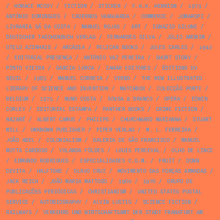
/
HORACE MCCOY
/
FICTION
/
STICKER
/
F.H.K. HENRION
/
1973
/
ANTÓNIO DOMINGUES
/
CADERNOS VANGUARDA
/
COMMERCE
/
JOMAROPI
/
LIVRARIA SÁ DA COSTA
/
MANUEL ROJAS
/
ART
/
IGNAZIO SILONE
/
DEUTSCHER TASCHENBUCH VERLAG
/
FERNANDES SILVA
/
JÚLIO AMORIM
/
OTELO AZINHAIS
/
ARCÁDIA
/
PELICAN BOOKS
/
JULES CARLES
/
1942
/
EDITORIAL PRESENÇA
/
ANTÓNIO VAZ PEREIRA
/
SHORT STORY
/
PINTO VIEIRA
/
GARCIA LORCA
/
ZAHAR EDITORES
/
ÉDITIONS DU
SEUIL
/
1985
/
MANUEL CORREIA
/
VERBO
/
THE NEW ILLUSTRATED
LIBRARY OF SCIENCE AND INVENTION
/
MATCHBOX
/
COLECÇÃO PONTE
/
BELGIUM
/
1975
/
NUNO COSTA
/
SOUSA & BRANCO
/
OPERA
/
EDWIN
CORLEY
/
EDITORIAL ESTAMPA
/
PANTHER BOOKS
/
CRIME FICTION
/
NAZARÉ
/
ALBERT CAMUS
/
PHILIPS
/
CHURCHWARD MARIANNA
/
STUART
MILL
/
UNKNOWN PUBLISHER
/
PIPER VERLAG
/
M. L. FERREIRA
/
JOÃO ABEL
/
COLONIALISM
/
GALERIA DE SÃO FRANCISCO
/
MANUEL
MOTTA CARDOSO
/
YOLANDA FÖLDES
/
LOUIS PERCEVAL
/
OLHO DE LINCE
/
EDMUNDO RODRIGUES
/
ESPECIALIDADES C.G.M.
/
FRUIT
/
DONN
DEVITA
/
HALFTONE
/
OLAVO CRUZ
/
MOVIMENTO DAS FORÇAS ARMADAS
/
JACK REICH
/
JOÃO MARIA MATTOSO
/
1960
/
1976
/
GRUPO DE
PUBLICAÇÕES PERIÓDICAS
/
CHRISTIANISM
/
UNITED STATES POSTAL
SERVICE
/
AUTOBIOGRAPHY
/
ALVIN LUSTIG
/
SCIENCE FICTION
/
RAILWAYS
/
VERKEHRS UND WIRTSCHAFTSAMT DER STADT FRANKFURT AM