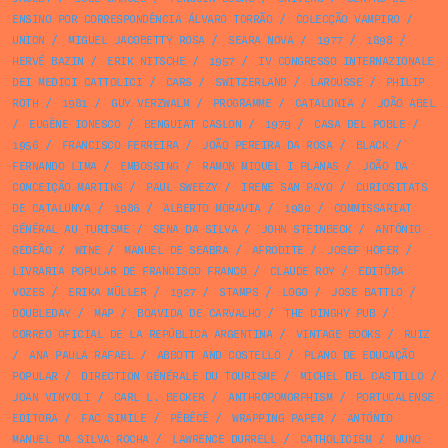
ENSINO POR CORRESPONDÊNCIA ÁLVARO TORRÃO
/
COLECÇÃO VAMPIRO
/
UNION
/
MIGUEL JACOBETTY ROSA
/
SEARA NOVA
/
1977
/
1898
/
HERVÉ BAZIN
/
ERIK NITSCHE
/
1957
/
IV CONGRESSO INTERNAZIONALE
DEI MEDICI CATTOLICI
/
CARS
/
SWITZERLAND
/
LAROUSSE
/
PHILIP
ROTH
/
1981
/
GUY VERZWALM
/
PROGRAMME
/
CATALONIA
/
JOÃO ABEL
/
EUGÈNE IONESCO
/
BENGUIAT CASLON
/
1979
/
CASA DEL POBLE
/
1956
/
FRANCISCO FERREIRA
/
JOÃO PEREIRA DA ROSA
/
BLACK
/
FERNANDO LIMA
/
EMBOSSING
/
RAMON MIQUEL I PLANAS
/
JOÃO DA
CONCEIÇÃO MARTINS
/
PAUL SWEEZY
/
IRENE SAN PAYO
/
CURIOSITATS
DE CATALUNYA
/
1986
/
ALBERTO MORAVIA
/
1980
/
COMMISSARIAT
GÉNÉRAL AU TURISME
/
SENA DA SILVA
/
JOHN STEINBECK
/
ANTÓNIO
GEDEÃO
/
WINE
/
MANUEL DE SEABRA
/
AFRODITE
/
JOSEF HOFER
/
LIVRARIA POPULAR DE FRANCISCO FRANCO
/
CLAUDE ROY
/
EDITÔRA
VOZES
/
ERIKA MÜLLER
/
1927
/
STAMPS
/
LOGO
/
JOSE BATTLO
/
DOUBLEDAY
/
MAP
/
BOAVIDA DE CARVALHO
/
THE DINGHY PUB
/
CORREO OFICIAL DE LA REPÚBLICA ARGENTINA
/
VINTAGE BOOKS
/
RUIZ
/
ANA PAULA RAFAEL
/
ABBOTT AND COSTELLO
/
PLANO DE EDUCAÇÃO
POPULAR
/
DIRECTION GÉNÉRALE DU TOURISME
/
MICHEL DEL CASTILLO
/
JOAN VINYOLI
/
CARL L. BECKER
/
ANTHROPOMORPHISM
/
PORTUCALENSE
EDITORA
/
FAC SIMILE
/
PÊBÊCÊ
/
WRAPPING PAPER
/
ANTÓNIO
MANUEL DA SILVA ROCHA
/
LAWRENCE DURRELL
/
CATHOLICISM
/
NUNO