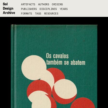
Sol
ARTEFACTS
AUTHORS
ORIGINS
Design
PUBLISHERS
DISCIPLINES
YEARS
Archive
FORMATS
TAGS
RESOURCES